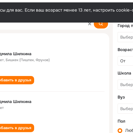
ы для вас. Если ваш возраст менее 13 лет, настроить cooki
Город 
Возрас
дмила Шилкина
лет
,
Бишкек (Пишпек, Фрунзе)
Школа
бавить в друзья
Вуз
дмила Шилкина
лет
Пол
бавить в друзья
Лю