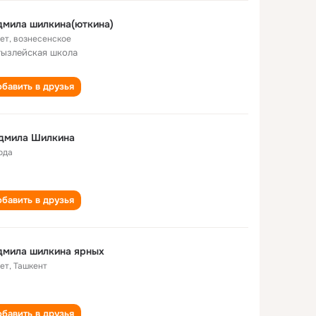
дмила шилкина(юткина)
лет
,
вознесенское
ызлейская школа
бавить в друзья
дмила Шилкина
ода
бавить в друзья
дмила шилкина ярных
лет
,
Ташкент
бавить в друзья