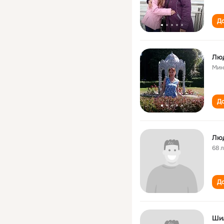
До
Лю
Мин
До
Лю
68 
До
Ши