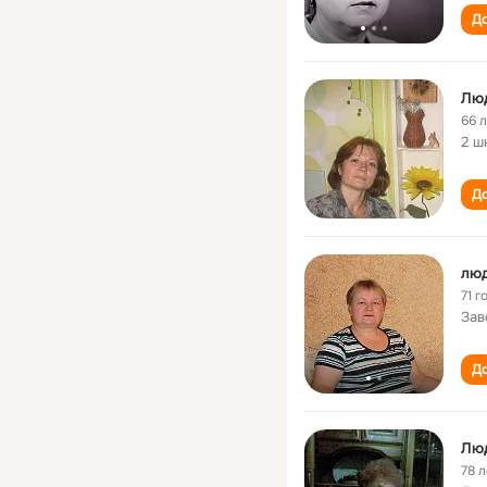
До
Лю
66 
2 ш
До
лю
71 г
Зав
До
Лю
78 л