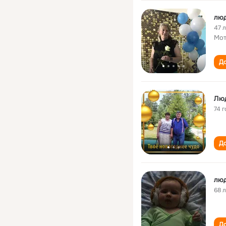
лю
47 
Мот
До
Лю
74 г
До
лю
68 
До