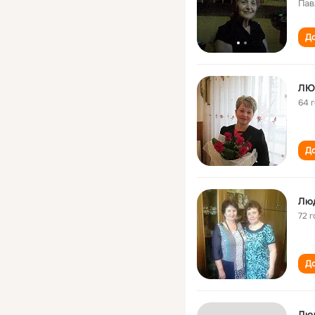
Пав
До
ЛЮ
64 
До
Лю
72 г
До
Лю