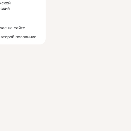
жской
ский
час на сайте
 второй половинки