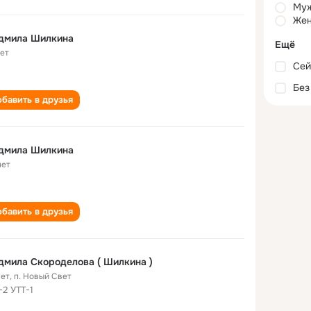
Му
Жен
дмила Шилкина
Ещё
лет
Сей
Без
бавить в друзья
дмила Шилкина
лет
бавить в друзья
мила Скороделова ( Шилкина )
лет
,
п. Новый Свет
-2 УТТ-1