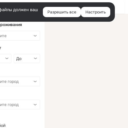
Войти
e-файлы должен ваш
Разрешить все
Настроить
Правая
колонка
проживания
т
бой