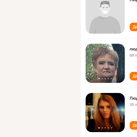
До
люд
69 
До
Лю
35 
До