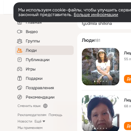
Мы используем cookie-файлы, чтобы улучшить сервис
законный представитель.
Больше информации
Левая
Поиск
Главная
lyudmila shilkina
колонка
по
людям
Видео
Люди
181
Группы
Люди
Лю
55 
Публикации
Игры
Подарки
До
Поздравления
Рекомендации
Лю
Сменить язык
68 
Рекламодателям
Помощь
Новости
Ещё
До
Мы применяем