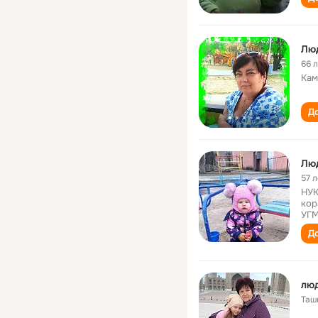
Лю
66 
Кам
До
Лю
57 л
НУК
кор
УГМ
До
лю
Таш