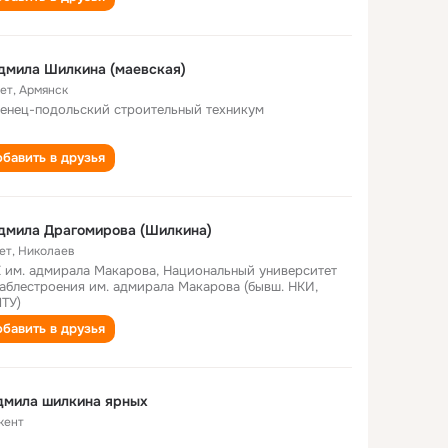
дмила Шилкина (маевская)
лет
,
Армянск
енец-подольский строительный техникум
бавить в друзья
дмила Драгомирова (Шилкина)
ет
,
Николаев
 им. адмирала Макарова, Национальный университет
аблестроения им. адмирала Макарова (бывш. НКИ,
ТУ)
бавить в друзья
дмила шилкина ярных
кент