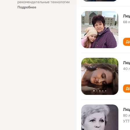
рекомендательные технологии
Подробнее
Лю
68 
До
Лю
40 
До
Люд
80 
УТТ