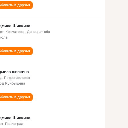
бавить в друзья
дмила Шилкина
лет
,
Краматорск, Донецкая обл
кола
бавить в друзья
дмила шилкина
од
,
Петропавловск
од Куйбышева
бавить в друзья
дмила Шилкина
ет
,
Павлоград