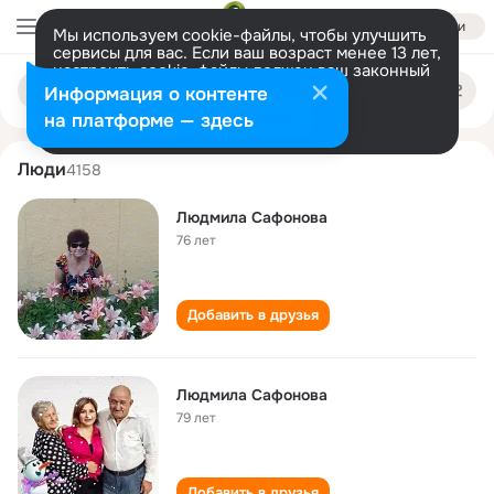
Войти
Мы используем cookie-файлы, чтобы улучшить
сервисы для вас. Если ваш возраст менее 13 лет,
настроить cookie-файлы должен ваш законный
lyudmila safonova
Поиск
представитель.
Больше информации
Информация о контенте
по
людям
Разрешить все
Настроить
на платформе — здесь
Люди
4158
Людмила Сафонова
76 лет
Добавить в друзья
Людмила Сафонова
79 лет
Добавить в друзья