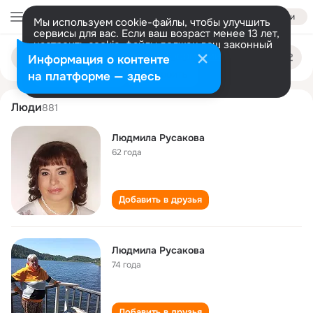
Войти
Мы используем cookie-файлы, чтобы улучшить
сервисы для вас. Если ваш возраст менее 13 лет,
настроить cookie-файлы должен ваш законный
lyudmila rusakova
Поиск
представитель.
Больше информации
Информация о контенте
по
людям
Разрешить все
Настроить
на платформе — здесь
Люди
881
Людмила Русакова
62 года
Добавить в друзья
Людмила Русакова
74 года
Добавить в друзья