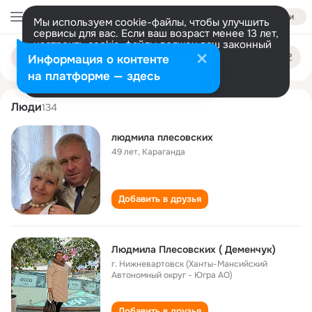
Войти
Мы используем cookie-файлы, чтобы улучшить
сервисы для вас. Если ваш возраст менее 13 лет,
настроить cookie-файлы должен ваш законный
lyudmila plesovskikh
Поиск
представитель.
Больше информации
Информация о контенте
по
людям
Разрешить все
Настроить
на платформе — здесь
Люди
134
людмила плесовских
49 лет
,
Караганда
Добавить в друзья
Людмила Плесовских ( Деменчук)
г. Нижневартовск (Ханты-Мансийский
Автономный округ - Югра АО)
Добавить в друзья