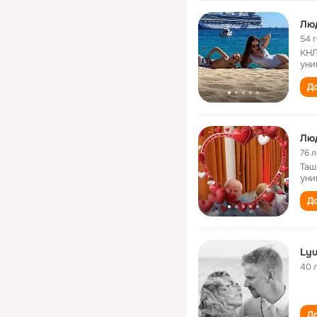
Лю
54 
КНЛ
уни
До
Лю
76 л
Таш
уни
До
Lyu
40 
До