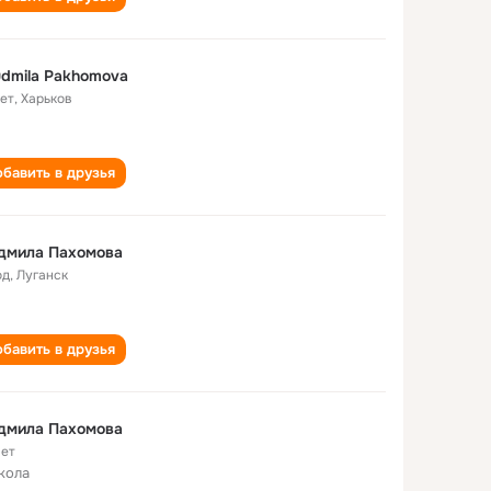
dmila Pakhomova
лет
,
Харьков
бавить в друзья
дмила Пахомова
од
,
Луганск
бавить в друзья
дмила Пахомова
лет
кола