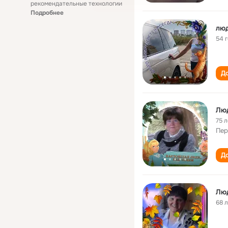
рекомендательные технологии
Подробнее
лю
54 
До
Лю
75 л
Пер
До
Лю
68 