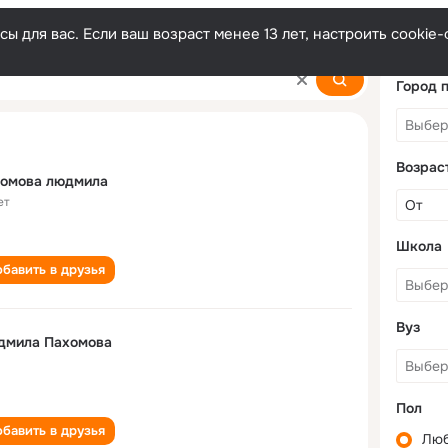
ы для вас. Если ваш возраст менее 13 лет, настроить cooki
mova
Город 
Возрас
хомова людмила
ет
Школа
бавить в друзья
Вуз
дмила Пахомова
Пол
бавить в друзья
Лю