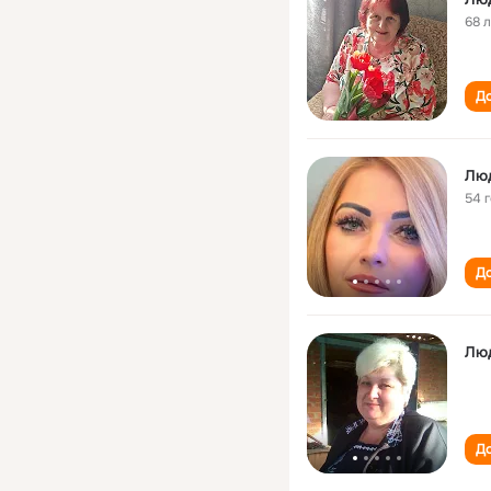
68 
До
Лю
54 
До
Лю
До