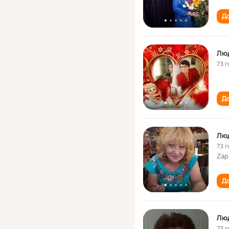
До
Лю
73 г
До
Люд
73 г
Záp
До
Лю
73 г