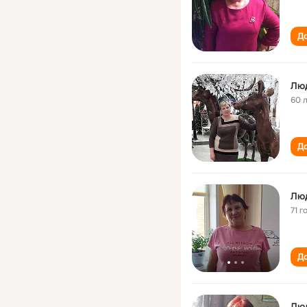
До
Лю
60 
До
Лю
71 г
До
Лю