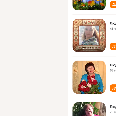
До
Лю
41 г
До
Люд
63 
До
Люд
75 л