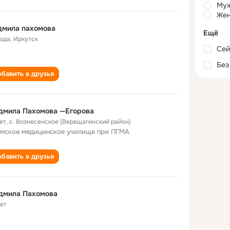
Му
Жен
дмила пахомова
Ещё
года
,
Иркутск
Сей
Без
бавить в друзья
дмила Пахомова —Егорова
ет
,
с. Вознесенское (Верещагинский район)
мское медицинское училище при ПГМА
бавить в друзья
дмила Пахомова
лет