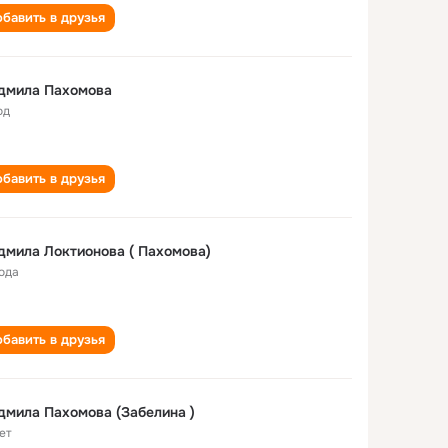
бавить в друзья
дмила Пахомова
од
бавить в друзья
мила Локтионова ( Пахомова)
года
бавить в друзья
мила Пахомова (Забелина )
ет