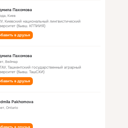
дмила Пахомова
года
,
Киев
У, Киевский национальный лингвистический
верситет (бывш. КГПИИЯ)
бавить в друзья
дмила Пахомова
ет
,
Веймар
ГАУ, Ташкентский государственный аграрный
верситет (бывш. ТашСХИ)
бавить в друзья
dmila Pakhomova
лет
,
Ontario
бавить в друзья