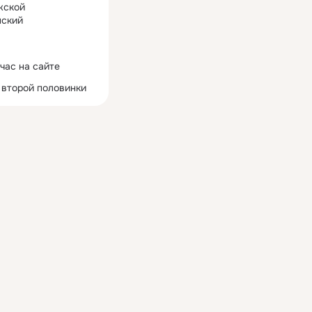
жской
ский
час на сайте
 второй половинки