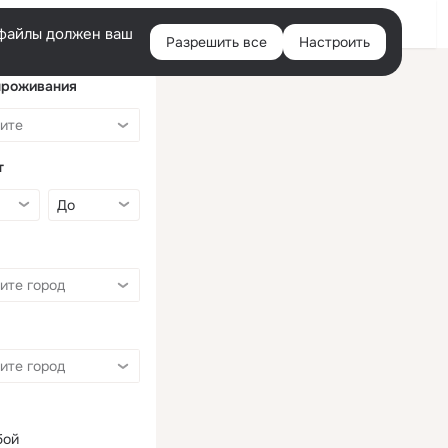
Войти
e-файлы должен ваш
Разрешить все
Настроить
Правая
колонка
проживания
т
бой