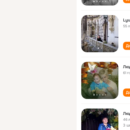
Lyu
55 
До
Лю
61 г
До
Лю
46 
3 ш