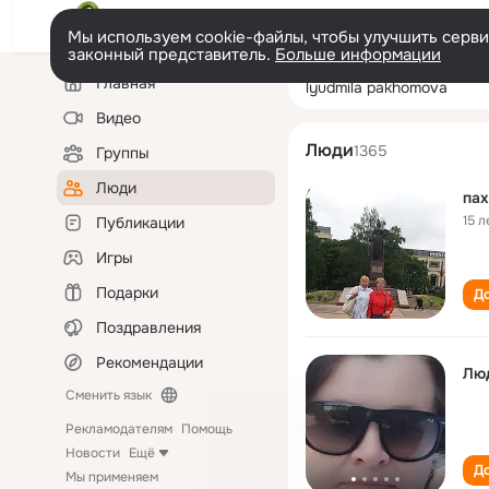
Мы используем cookie-файлы, чтобы улучшить сервис
законный представитель.
Больше информации
Левая
Поиск
Главная
lyudmila pakho
колонка
по
людям
Видео
Люди
1365
Группы
Люди
па
15 л
Публикации
Игры
Подарки
До
Поздравления
Рекомендации
Лю
Сменить язык
Рекламодателям
Помощь
Новости
Ещё
До
Мы применяем