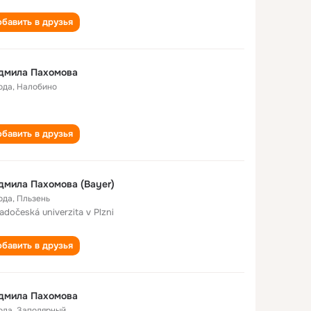
бавить в друзья
дмила Пахомова
ода
,
Налобино
бавить в друзья
мила Пахомова (Bayer)
ода
,
Пльзень
adočeská univerzita v Plzni
бавить в друзья
дмила Пахомова
ода
,
Заполярный