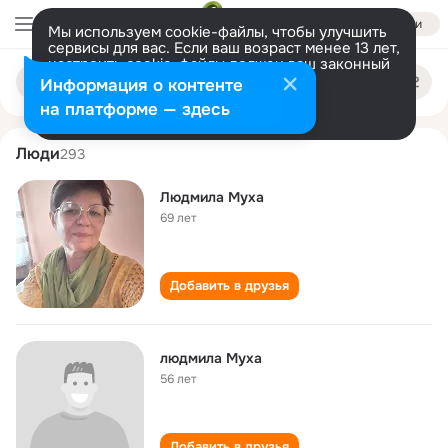
Войти
Мы используем cookie-файлы, чтобы улучшить
сервисы для вас. Если ваш возраст менее 13 лет,
настроить cookie-файлы должен ваш законный
lyudmila mukha
Поиск
представитель.
Больше информации
Информация о контенте
по
людям
Разрешить все
Настроить
на платформе — здесь
Люди
293
Людмила Муха
69 лет
Добавить в друзья
людмила Муха
56 лет
Добавить в друзья