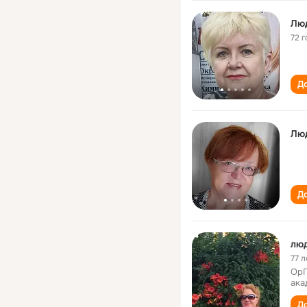
Лю
72 г
До
Лю
До
люд
77 л
ОрГ
ака
До