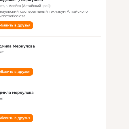
лет
,
г. Алейск (Алтайский край)
наульский кооперативный техникум Алтайского
йпотребсоюза
бавить в друзья
дмила Меркулова
лет
бавить в друзья
дмила меркулова
лет
бавить в друзья