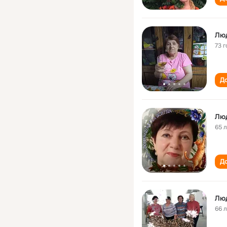
Лю
73 г
До
Лю
65 
До
Лю
66 