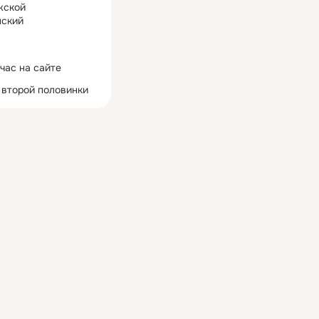
жской
ский
час на сайте
 второй половинки