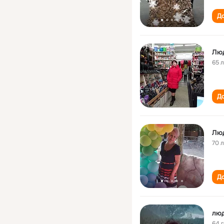
До
Лю
65 
До
Лю
70 
До
лю
64 