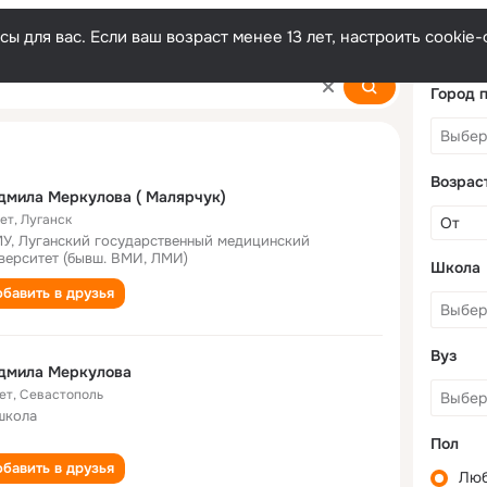
ы для вас. Если ваш возраст менее 13 лет, настроить cooki
ova
Город 
Возрас
Людмила Меркулова ( Малярчук)
лет
,
Луганск
У, Луганский государственный медицинский
верситет (бывш. ВМИ, ЛМИ)
Школа
бавить в друзья
Вуз
дмила Меркулова
ет
,
Севастополь
школа
Пол
бавить в друзья
Лю