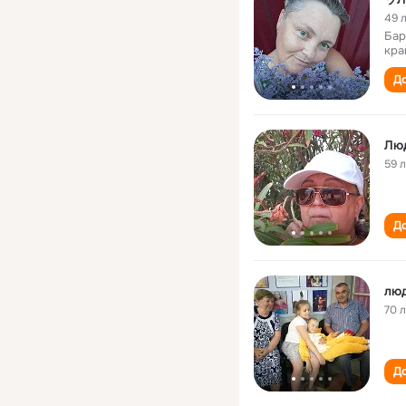
49 
Бар
кра
До
Лю
59 
До
лю
70 
До