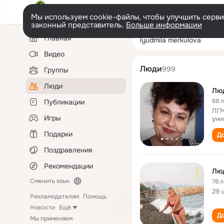
Мы используем cookie-файлы, чтобы улучшить сервис
законный представитель.
Больше информации
Левая
Поиск
Главная
lyudmila merkul
колонка
по
людям
Видео
Люди
999
Группы
Люди
68 
Публикации
ЛГМ
Игры
уни
Подарки
До
Поздравления
Рекомендации
Лю
Сменить язык
78 л
29 
Рекламодателям
Помощь
Новости
Ещё
До
Мы применяем