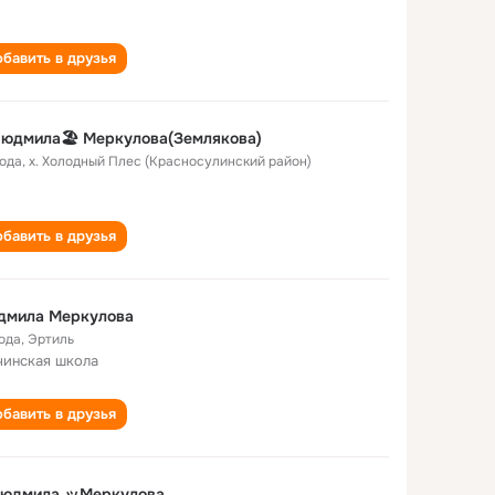
бавить в друзья
юдмила🏖️ Меркулова(Землякова)
года
,
х. Холодный Плес (Красносулинский район)
бавить в друзья
дмила Меркулова
года
,
Эртиль
инская школа
бавить в друзья
юдмила ッМеркулова