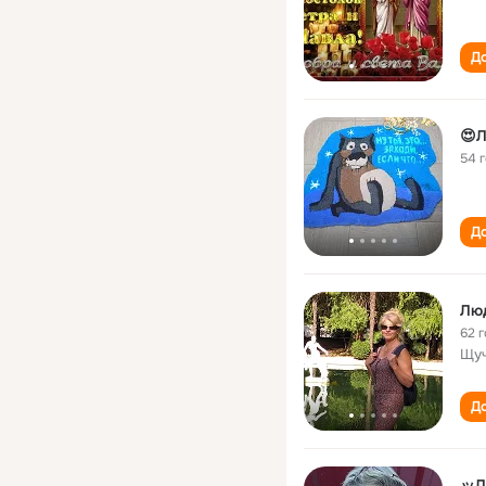
До
😍Л
54 
До
Лю
62 
Щуч
До
ッЛ