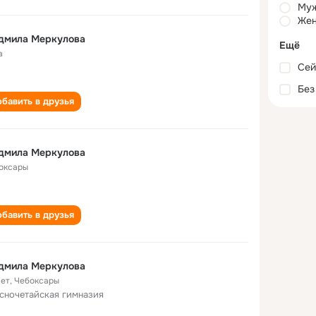
Му
Жен
дмила Меркулова
Ещё
а
Сей
Без
бавить в друзья
дмила Меркулова
оксары
бавить в друзья
дмила Меркулова
лет
,
Чебоксары
сночетайская гимназия