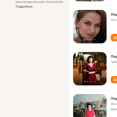
рекомендательные технологии
Подробнее
Лю
Ялт
До
Лю
Чеб
До
Лю
46 
Кра