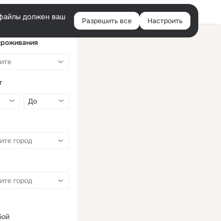
Войти
e-файлы должен ваш
Разрешить все
Настроить
Правая
колонка
проживания
т
бой