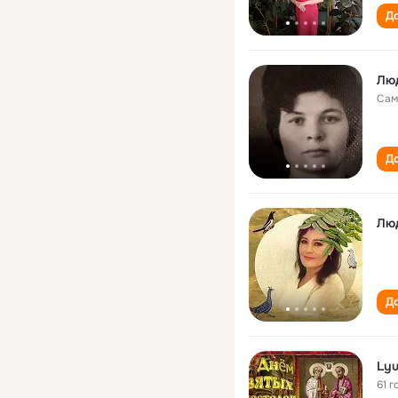
До
Лю
Сам
До
Лю
До
Lyu
61 г