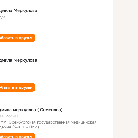
дмила Меркулова
ода
бавить в друзья
дмила Меркулова
бавить в друзья
мила меркулова ( Семенова)
ет
,
Москва
МА, Оренбургская государственная медицинская
демия (бывш. ЧКМИ)
бавить в друзья