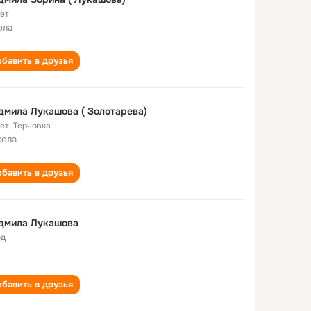
лет
ола
бавить в друзья
мила Лукашова ( Золотарева)
лет
,
Терновка
кола
бавить в друзья
Людмила Лукашова
од
бавить в друзья