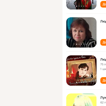
До
Лю
До
Люд
75 л
1 ш
До
Лу
62 