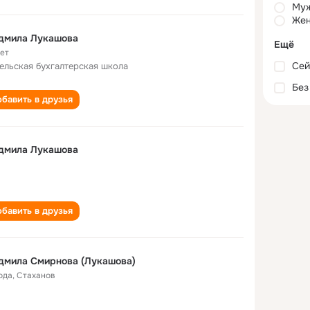
Му
Жен
дмила Лукашова
Ещё
лет
Сей
ельская бухгалтерская школа
Без
бавить в друзья
дмила Лукашова
бавить в друзья
дмила Смирнова (Лукашова)
ода
,
Стаханов