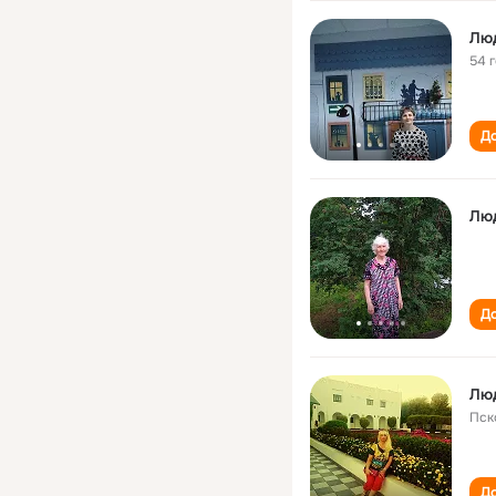
Лю
54 
До
Лю
До
Лю
Пск
До