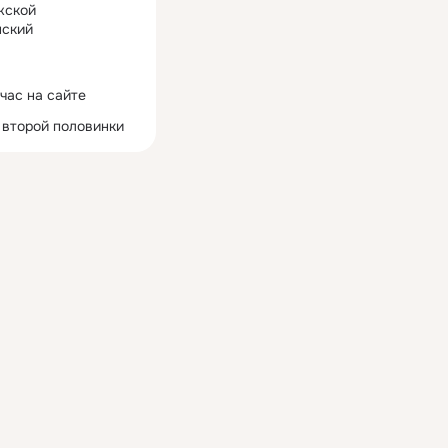
жской
ский
час на сайте
 второй половинки