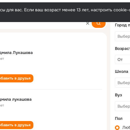
ы для вас. Если ваш возраст менее 13 лет, настроить cooki
ova
Город 
Возрас
дмила Лукашова
лет
Школа
бавить в друзья
Вуз
дмила лукашова
лет
Пол
бавить в друзья
Лю