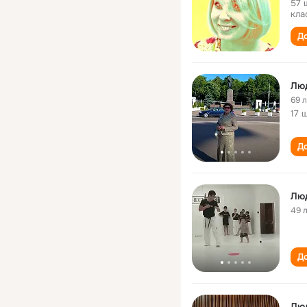
57 
кла
До
Лю
69 
17 
До
Лю
49 
До
Люд