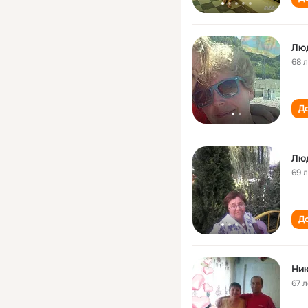
Лю
68 
До
Лю
69 
До
Ник
67 л