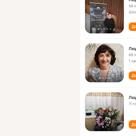
59 
Шк
До
Люд
69 
1 ш
До
71 г
До