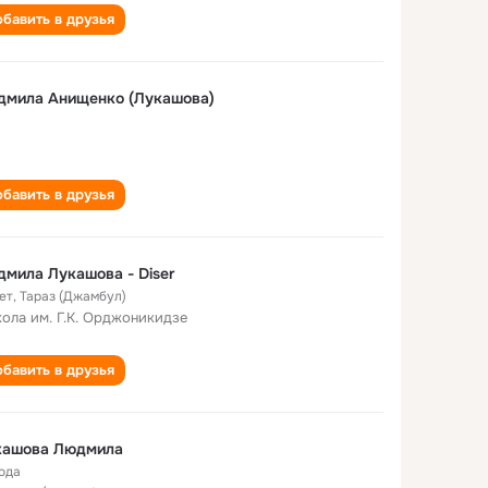
бавить в друзья
дмила Анищенко (Лукашова)
бавить в друзья
мила Лукашова - Diser
ет
,
Тараз (Джамбул)
кола им. Г.К. Орджоникидзе
бавить в друзья
кашова Людмила
года