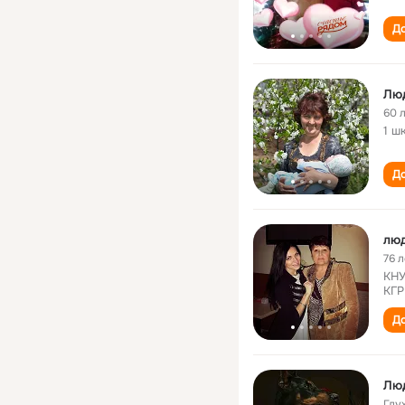
До
Лю
60 
1 ш
До
лю
76 л
КНУ
КГР
До
Лю
Глу