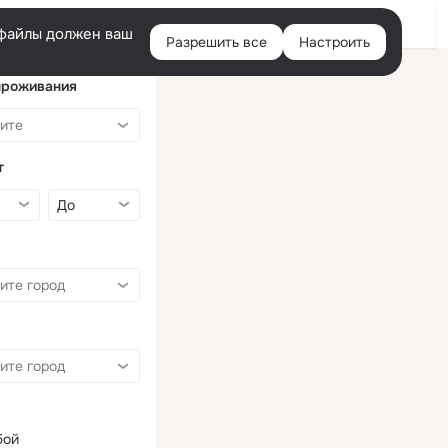
Войти
e-файлы должен ваш
Разрешить все
Настроить
Правая
колонка
проживания
т
бой