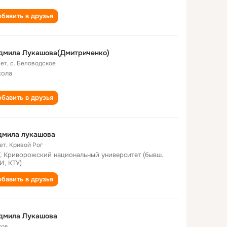
бавить в друзья
дмила Лукашова(Дмитриченко)
лет
,
с. Беловодское
кола
бавить в друзья
дмила лукашова
ет
,
Кривой Рог
, Криворожский национальный университет (бывш.
И, КТУ)
бавить в друзья
дмила Лукашова
хов