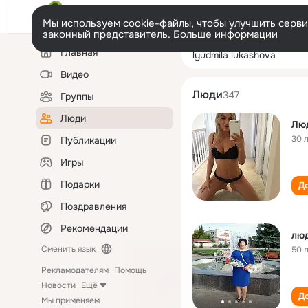
Мы используем cookie-файлы, чтобы улучшить сервис
законный представитель.
Больше информации
Левая
Поиск
Главная
lyudmila lukash
колонка
по
людям
Видео
Люди
347
Группы
Люди
Лю
30 
Публикации
Игры
Подарки
До
Поздравления
Рекомендации
лю
Сменить язык
50 
Рекламодателям
Помощь
Новости
Ещё
До
Мы применяем