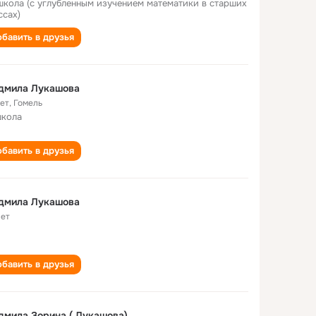
школа (с углубленным изучением математики в старших
ссах)
бавить в друзья
дмила Лукашова
лет
,
Гомель
школа
бавить в друзья
дмила Лукашова
лет
бавить в друзья
мила Зорина ( Лукашова)