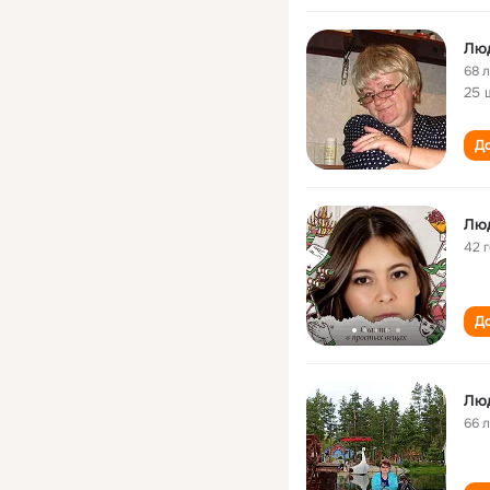
Лю
68 
25 
До
Лю
42 
До
Лю
66 