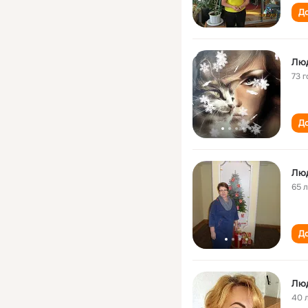
До
Лю
73 г
До
Лю
65 
До
Лю
40 