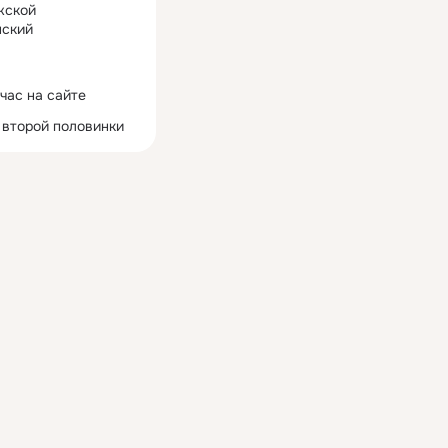
жской
ский
час на сайте
 второй половинки