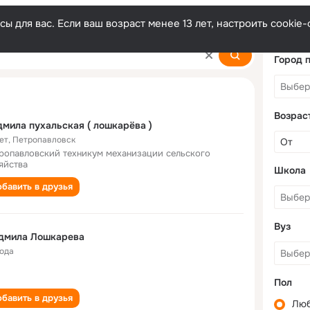
ы для вас. Если ваш возраст менее 13 лет, настроить cooki
eva
Город 
Возрас
мила пухальская ( лошкарёва )
ет
,
Петропавловск
ропавловский техникум механизации сельского
яйства
Школа
бавить в друзья
Вуз
дмила Лошкарева
года
Пол
бавить в друзья
Лю