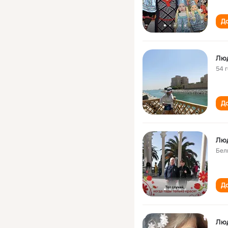
До
Лю
54 
До
Лю
Бел
До
Лю