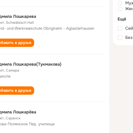
Му
Жен
дмила Лошкарева
Ещё
лет
,
Schwäbisch Hall
Сей
nd- und Werkrealschule Obrigheim - Aglasterhausen
Без
бавить в друзья
дмила Лошкарева(Тукмакова)
лет
,
Самара
школа
бавить в друзья
дмила Лошкарёва
лет
,
Саранск
ова-Полянское Пед. училище