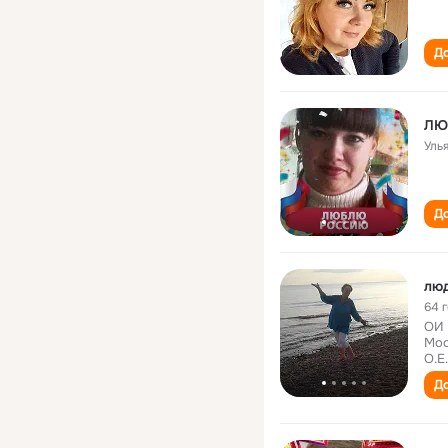
До
ЛЮ
Уль
До
люд
64 
ОИ 
Мос
О.Е
До