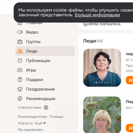
Мы используем cookie-файлы, чтобы улучшить сервис
законный представитель.
Больше информации
Левая
Поиск
Главная
lyudmila loshkar
колонка
по
людям
Видео
Люди
196
Группы
Люди
люд
67 л
Публикации
Пет
Игры
хоз
Подарки
До
Поздравления
Рекомендации
Лю
Сменить язык
64 
Рекламодателям
Помощь
Новости
Ещё
До
Мы применяем