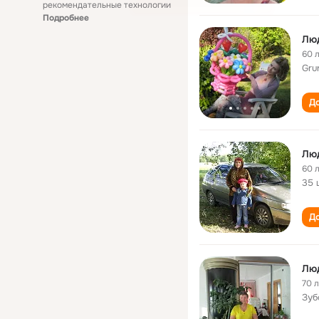
рекомендательные технологии
Подробнее
Лю
60 
Gru
До
Лю
60 
35 
До
Лю
70 
Зуб