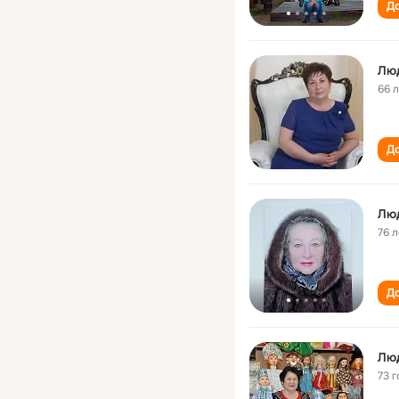
До
Люд
66 
До
Лю
76 л
До
Лю
73 г