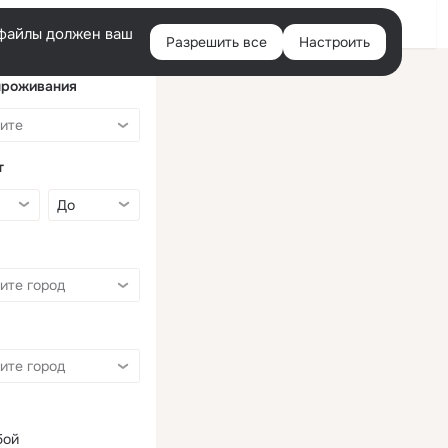
Войти
e-файлы должен ваш
Разрешить все
Настроить
Правая
колонка
проживания
т
бой