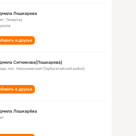
дмила Лошкарева
лет
,
Темиртау
школа
бавить в друзья
дмила Ситникова(Лошкарева)
года
,
пос. Николаевский (Тарбагатайский район)
бавить в друзья
дмила Лошкарёва
лет