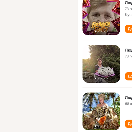
Лю
73 г
Кус
До
Лю
73 г
До
Лю
68 
До