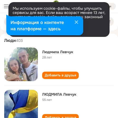
Войти
Мы используем cookie-файлы, чтобы улучшить
сервисы для вас. Если ваш возраст менее 13 лет,
настроить cookie-файлы должен ваш законный
lyudmila levchuk
Поиск
представитель.
Больше информации
Информация о контенте
по
людям
Разрешить все
Настроить
на платформе — здесь
Люди
403
Людмила Левчук
28 лет
Добавить в друзья
ЛЮДМИЛА Левчук
55 лет
Добавить в друзья