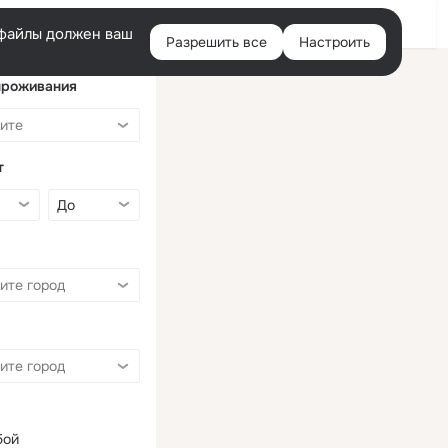
Войти
e-файлы должен ваш
Разрешить все
Настроить
Правая
колонка
проживания
т
бой