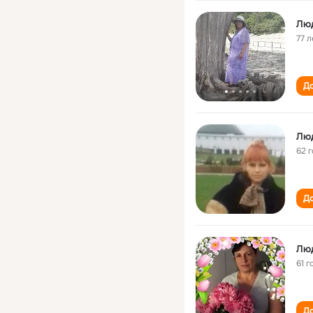
Лю
77 л
До
Лю
62 
До
Лю
61 г
До