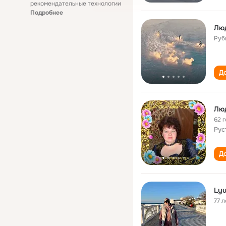
рекомендательные технологии
Подробнее
Лю
Руб
До
Лю
62 
Рус
До
Lyu
77 л