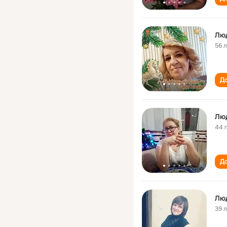
Лю
56 
До
Лю
44 
До
Лю
39 