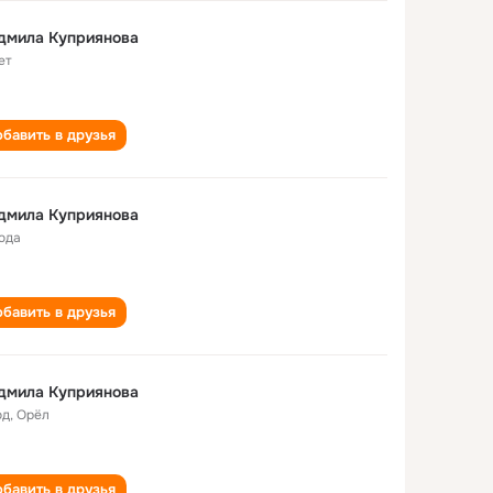
дмила Куприянова
ет
бавить в друзья
дмила Куприянова
года
бавить в друзья
дмила Куприянова
од
,
Орёл
бавить в друзья