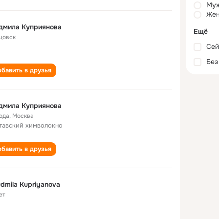
Му
Жен
дмила Куприянова
Ещё
цовск
Сей
Без
бавить в друзья
дмила Куприянова
года
,
Москва
тавский химволокно
бавить в друзья
dmila Kupriyanova
ет