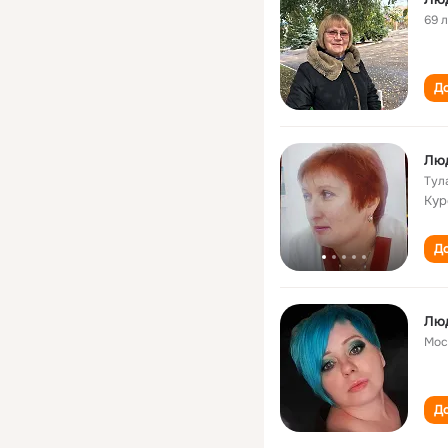
69 
До
Лю
Тул
Кур
До
Лю
Мос
До