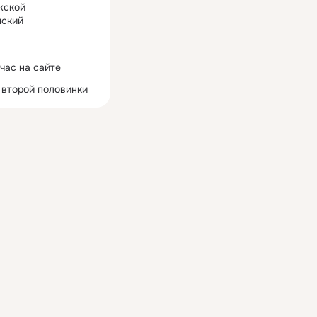
жской
ский
час на сайте
 второй половинки