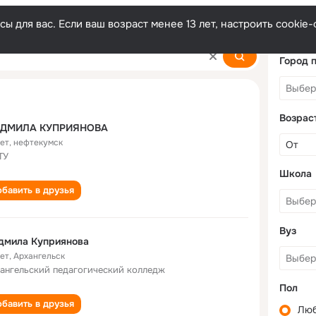
ы для вас. Если ваш возраст менее 13 лет, настроить cooki
anova
Город 
Возрас
ДМИЛА КУПРИЯНОВА
лет
,
нефтекумск
ТУ
Школа
бавить в друзья
Вуз
дмила Куприянова
лет
,
Архангельск
ангельский педагогический колледж
Пол
бавить в друзья
Лю