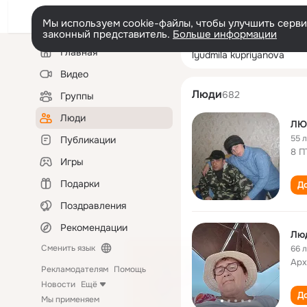
Мы используем cookie-файлы, чтобы улучшить сервис
законный представитель.
Больше информации
Левая
Поиск
Главная
lyudmila kupriy
колонка
по
людям
Видео
Люди
682
Группы
Люди
ЛЮ
55 
Публикации
8 П
Игры
Подарки
До
Поздравления
Рекомендации
Лю
Сменить язык
66 
Арх
Рекламодателям
Помощь
Новости
Ещё
До
Мы применяем