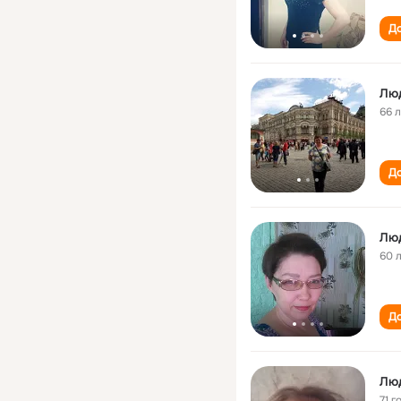
До
Лю
66 
До
Лю
60 
До
Лю
71 г