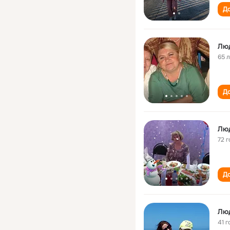
До
Лю
65 
До
Лю
72 г
До
Лю
41 г