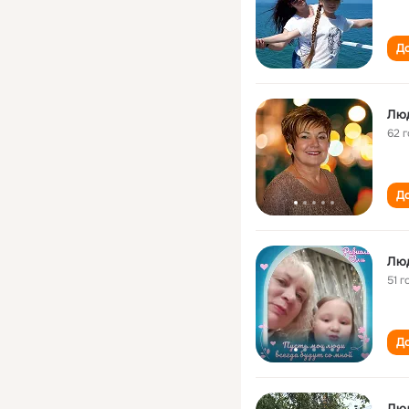
До
Лю
62 
До
Лю
51 г
До
Лю