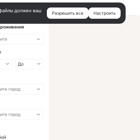
Войти
e-файлы должен ваш
Разрешить все
Настроить
Правая
колонка
проживания
т
бой