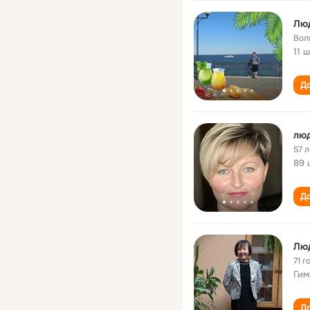
Лю
Вол
11 
До
лю
57 л
89 
До
Люд
71 г
Гим
До