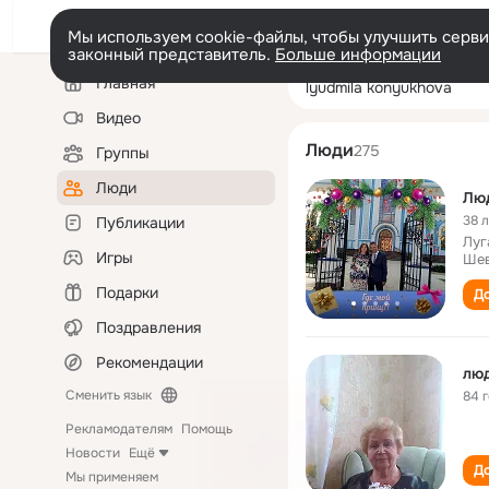
Мы используем cookie-файлы, чтобы улучшить сервис
законный представитель.
Больше информации
Левая
Поиск
Главная
lyudmila konyuk
колонка
по
людям
Видео
Люди
275
Группы
Люди
Лю
38 
Публикации
Луг
Игры
Шев
Подарки
До
Поздравления
Рекомендации
лю
Сменить язык
84 
Рекламодателям
Помощь
Новости
Ещё
До
Мы применяем