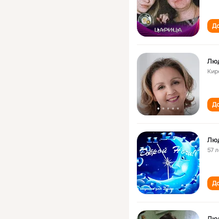
До
Лю
Кир
До
Лю
57 л
До
Лю