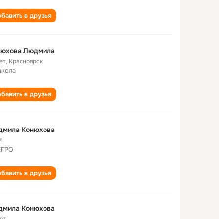
бавить в друзья
нюхова Людмила
ет
,
Красноярск
школа
бавить в друзья
дмила Конюхова
л
ЕГРО
бавить в друзья
дмила Конюхова
лет