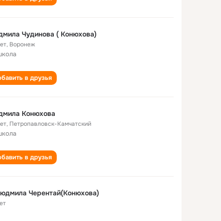
мила Чудинова ( Конюхова)
лет
,
Воронеж
школа
бавить в друзья
дмила Конюхова
лет
,
Петропавловск-Камчатский
школа
бавить в друзья
Людмила Черентай(Конюхова)
ет