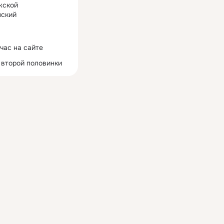
жской
ский
час на сайте
 второй половинки