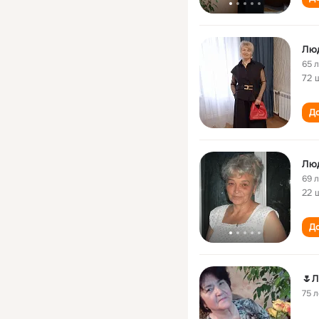
Люд
65 
72 
До
Лю
69 
22 
До
🌷
75 л