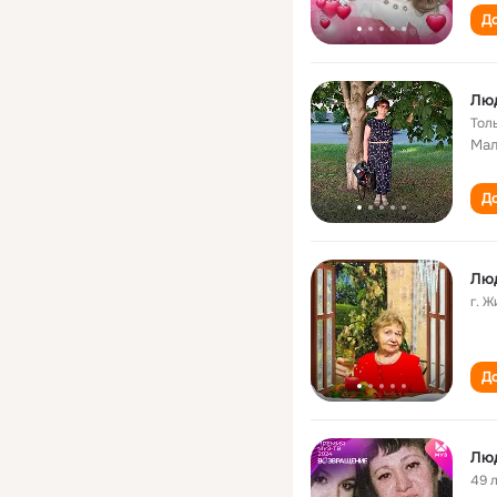
До
Люд
Тол
Мал
До
Лю
г. 
До
Лю
49 