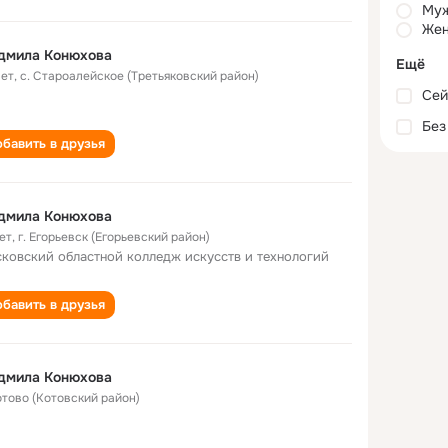
Му
Жен
дмила Конюхова
Ещё
лет
,
с. Староалейское (Третьяковский район)
Сей
Без
бавить в друзья
дмила Конюхова
ет
,
г. Егорьевск (Егорьевский район)
ковский областной колледж искусств и технологий
бавить в друзья
дмила Конюхова
Котово (Котовский район)