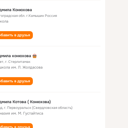
дмила Конюхова
гоградская обл. г.Камышин Россия
школа
бавить в друзья
дмила конюхова
ет
,
г. Стерлитамак
школа им. Л. Жолдасова
бавить в друзья
мила Котова ( Конюхова)
од
,
г. Первоуральск (Свердловская область)
назия им. М. Густайтиса
бавить в друзья