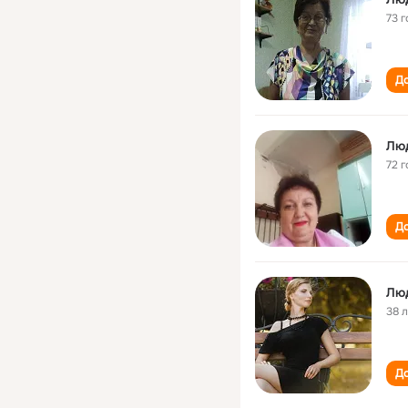
73 г
До
Лю
72 г
До
Лю
38 
До