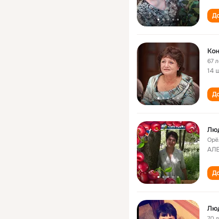
До
Ко
67 л
14 
До
Лю
Орё
АЛ
До
Лю
70 