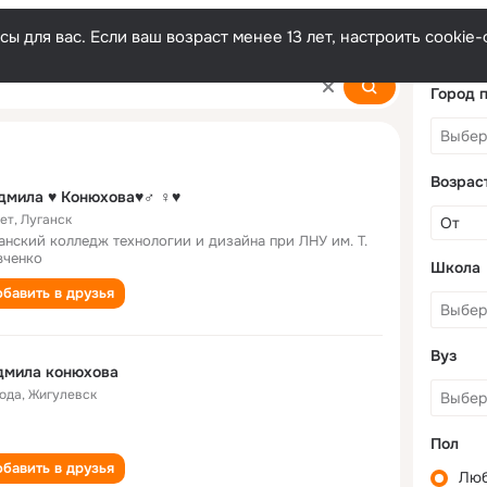
ы для вас. Если ваш возраст менее 13 лет, настроить cooki
hova
Город 
Возрас
дмила ♥ Конюхова♥♂ ♀♥
лет
,
Луганск
анский колледж технологии и дизайна при ЛНУ им. Т.
ченко
Школа
бавить в друзья
Вуз
дмила конюхова
года
,
Жигулевск
Пол
бавить в друзья
Лю