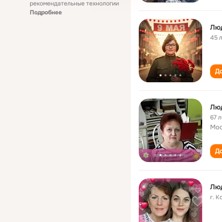
рекомендательные технологии
Подробнее
Лю
45 
До
Лю
67 л
Мос
До
Лю
г. 