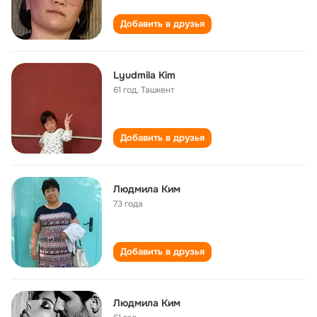
Добавить в друзья
Lyudmila Kim
61 год
,
Ташкент
Добавить в друзья
Людмила Ким
73 года
Добавить в друзья
Людмила Ким