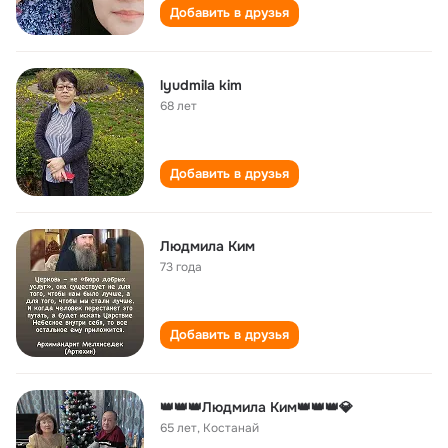
Добавить в друзья
lyudmila kim
68 лет
Добавить в друзья
Людмила Ким
73 года
Добавить в друзья
👑👑👑Людмила Ким👑👑👑💎
65 лет
,
Костанай