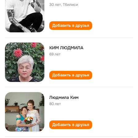
30 лет
,
Тбилиси
Добавить в друзья
КИМ ЛЮДМИЛА
69 лет
Добавить в друзья
Людмила Ким
80 лет
Добавить в друзья