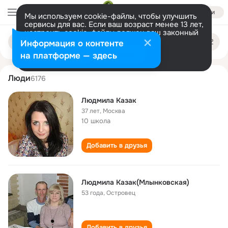
Войти
Мы используем cookie-файлы, чтобы улучшить
сервисы для вас. Если ваш возраст менее 13 лет,
настроить cookie-файлы должен ваш законный
lyudmila kazak
Поиск
представитель.
Больше информации
Информация о контенте
по
людям
Разрешить все
Настроить
на платформе — здесь
Люди
6176
Людмила Казак
37 лет
,
Москва
10 школа
Добавить в друзья
Людмила Казак(Млынковская)
53 года
,
Островец
Добавить в друзья