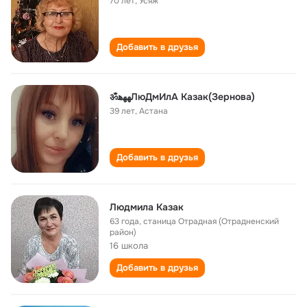
70 лет
,
Усяж
Добавить в друзья
ॐﻬﻬﻫЛюДмИлА Казак(Зернова)
39 лет
,
Астана
Добавить в друзья
Людмила Казак
63 года
,
станица Отрадная (Отрадненский
район)
16 школа
Добавить в друзья