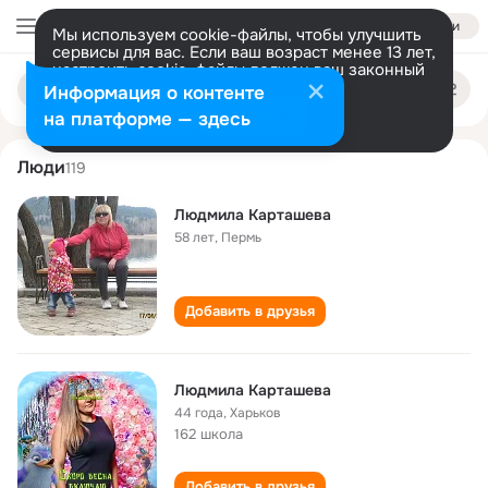
Войти
Мы используем cookie-файлы, чтобы улучшить
сервисы для вас. Если ваш возраст менее 13 лет,
настроить cookie-файлы должен ваш законный
lyudmila kartasheva
Поиск
представитель.
Больше информации
Информация о контенте
по
людям
Разрешить все
Настроить
на платформе — здесь
Люди
119
Людмила Карташева
58 лет
,
Пермь
Добавить в друзья
Людмила Карташева
44 года
,
Харьков
162 школа
Добавить в друзья