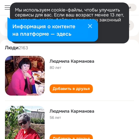
Войти
Мы используем cookie-файлы, чтобы улучшить
сервисы для вас. Если ваш возраст менее 13 лет,
настроить cookie-файлы должен ваш законный
lyudmila karmanova
Поиск
представитель.
Больше информации
Информация о контенте
по
людям
Разрешить все
Настроить
на платформе — здесь
Люди
2163
Людмила Карманова
80 лет
Добавить в друзья
Людмила Карманова
56 лет
Добавить в друзья