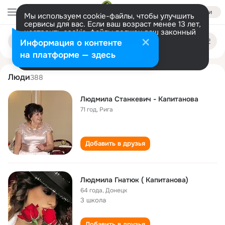
Войти
Мы используем cookie-файлы, чтобы улучшить
сервисы для вас. Если ваш возраст менее 13 лет,
настроить cookie-файлы должен ваш законный
lyudmila kapitanova
Поиск
представитель.
Больше информации
Информация о контенте
по
людям
Разрешить все
Настроить
на платформе — здесь
Люди
388
Людмила Станкевич - Капитанова
71 год
,
Рига
Добавить в друзья
Людмила Гнатюк ( Капитанова)
64 года
,
Донецк
3 школа
Добавить в друзья