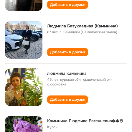
Добавить в друзья
Людмила Безукладная (Камынина)
67 лет
,
г. Семилуки (Семилукский район)
Добавить в друзья
людмила камынина
45 лет
,
курская обл горшеченский р-н
с.сосновка
Добавить в друзья
Камынина Людмила Евгеньевна❄️🎄☃️
Курск