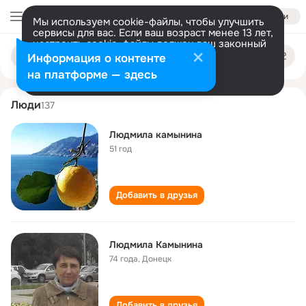
Войти
Мы используем cookie-файлы, чтобы улучшить
сервисы для вас. Если ваш возраст менее 13 лет,
настроить cookie-файлы должен ваш законный
lyudmila kamynina
Поиск
представитель.
Больше информации
Информация о контенте
по
людям
Разрешить все
Настроить
на платформе — здесь
Люди
137
Людмила камынина
51 год
Добавить в друзья
Людмила Камынина
74 года
,
Донецк
Добавить в друзья