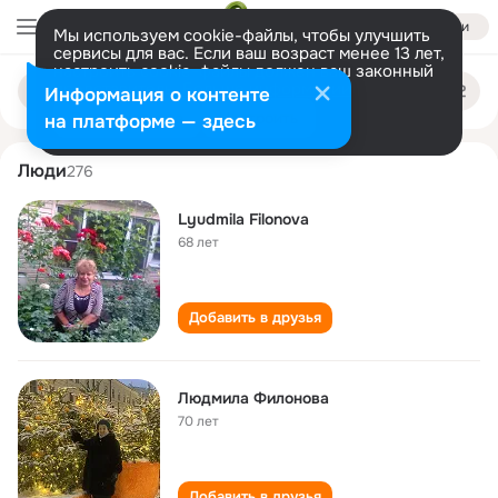
Войти
Мы используем cookie-файлы, чтобы улучшить
сервисы для вас. Если ваш возраст менее 13 лет,
настроить cookie-файлы должен ваш законный
lyudmila filonova
Поиск
представитель.
Больше информации
Информация о контенте
по
людям
Разрешить все
Настроить
на платформе — здесь
Люди
276
Lyudmila Filonova
68 лет
Добавить в друзья
Людмила Филонова
70 лет
Добавить в друзья