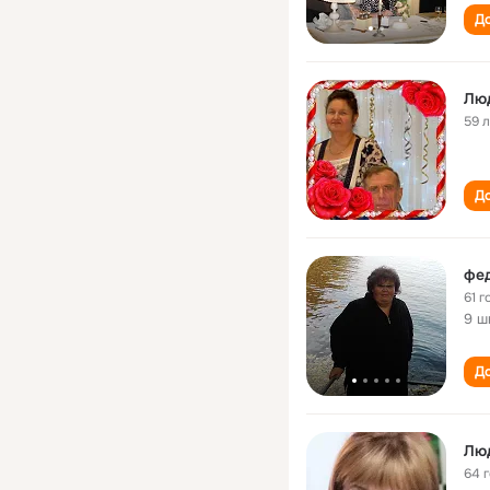
До
Люд
59 
До
фе
61 г
9 ш
До
Лю
64 