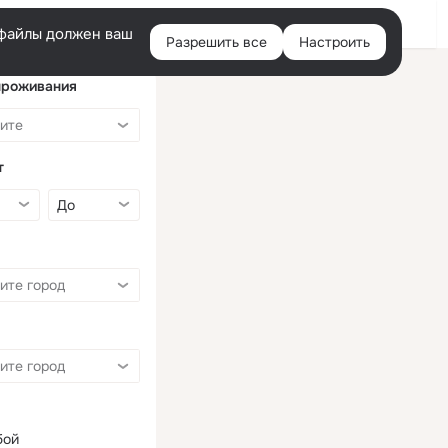
Войти
e-файлы должен ваш
Разрешить все
Настроить
Правая
колонка
проживания
т
бой