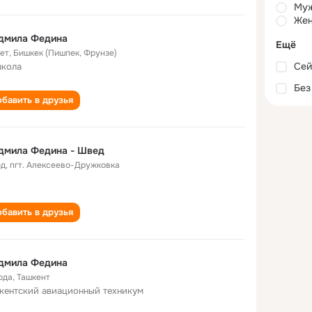
Му
Жен
дмила Федина
Ещё
лет
,
Бишкек (Пишпек, Фрунзе)
Сей
школа
Без
бавить в друзья
дмила Федина - Швед
од
,
пгт. Алексеево-Дружковка
бавить в друзья
дмила Федина
ода
,
Ташкент
кентский авиационный техникум