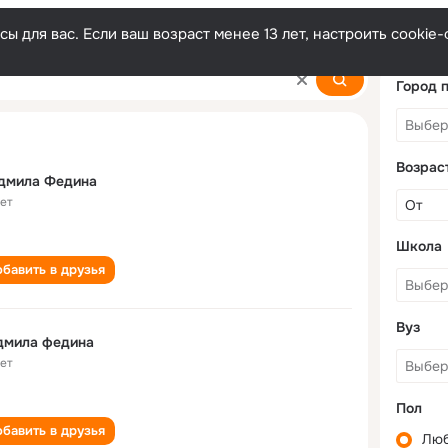
ы для вас. Если ваш возраст менее 13 лет, настроить cooki
Город 
Возрас
дмила Федина
лет
Школа
бавить в друзья
Вуз
дмила федина
лет
Пол
бавить в друзья
Лю