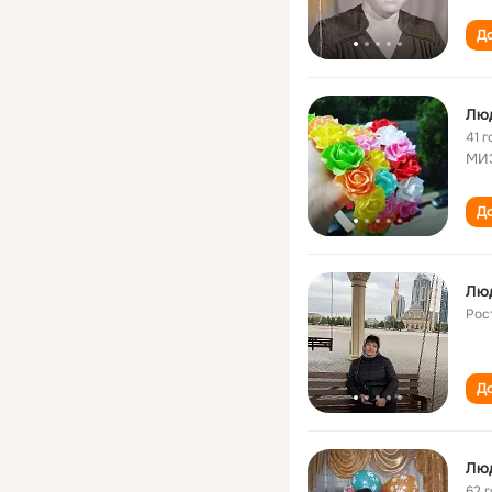
До
Лю
41 г
МИЭ
До
Лю
Рос
До
62 