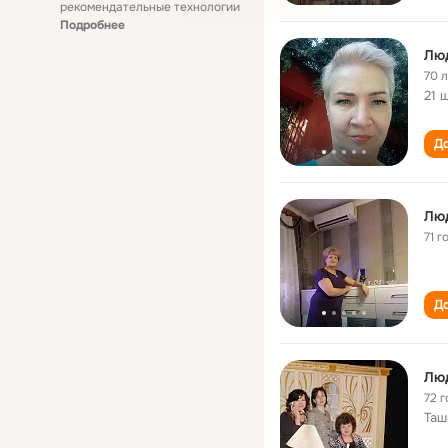
рекомендательные технологии
Подробнее
Лю
70 
21 
До
Лю
71 г
До
Лю
72 г
Таш