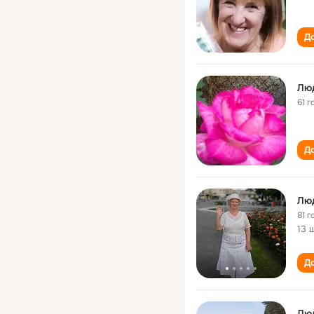
До
Лю
61 г
До
Лю
81 г
13 
До
Лю