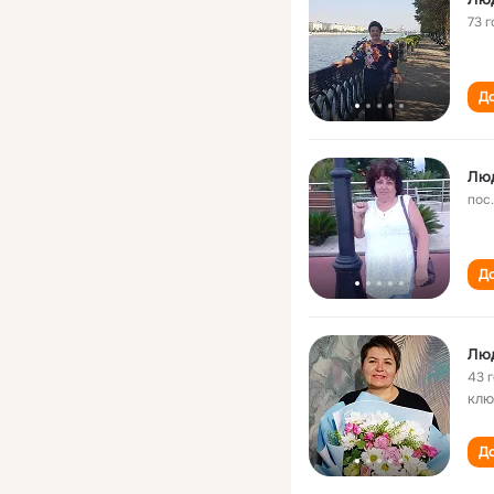
73 г
До
Лю
пос
До
Лю
43 
клю
До