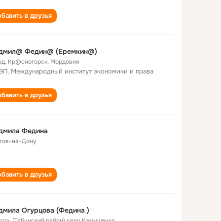
бавить в друзья
дмил@ Федин@ (Еремкин@)
од
,
Кр@сногорск, Мордовия
П, Международный институт экономики и права
бавить в друзья
дмила Федина
тов-на-Дону
бавить в друзья
Людмила Огурцова (Федина )
года
,
(Табунский район) село Камышенка