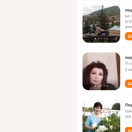
лю
64 
РГР
уни
До
лю
71 г
2 ш
До
Лю
Орё
155
До