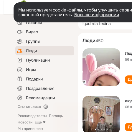
Мы используем cookie-файлы, чтобы улучшить сервис
законный представитель.
Больше информации
Левая
Поиск
Главная
lyudmila fedina
колонка
по
людям
Видео
Люди
450
Группы
Люди
Лю
56 
Публикации
Игры
Подарки
До
Поздравления
Рекомендации
лю
Сменить язык
68 
Рекламодателям
Помощь
Новости
Ещё
До
Мы применяем