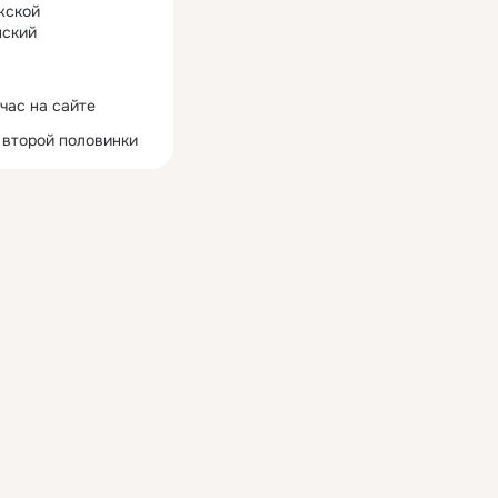
жской
ский
час на сайте
 второй половинки