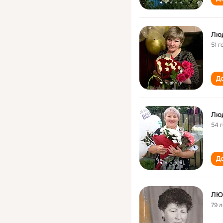
Лю
51 г
До
Лю
54 
До
ЛЮ
79 л