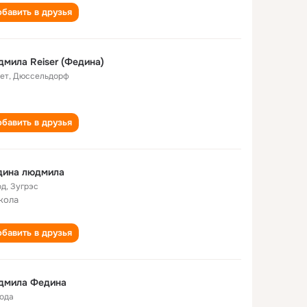
бавить в друзья
мила Reiser (Федина)
лет
,
Дюссельдорф
бавить в друзья
дина людмила
од
,
Зугрэс
кола
бавить в друзья
дмила Федина
года