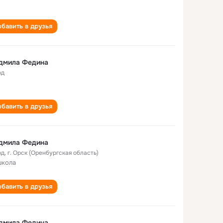
бавить в друзья
дмила Федина
од
бавить в друзья
дмила Федина
од
,
г. Орск (Оренбургская область)
школа
бавить в друзья
дмила Федина