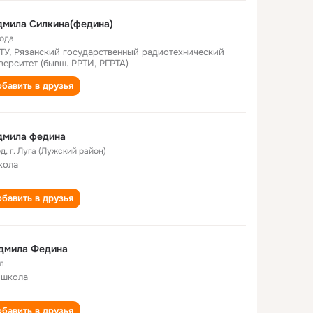
дмила Силкина(федина)
года
ТУ, Рязанский государственный радиотехнический
верситет (бывш. РРТИ, РГРТА)
бавить в друзья
дмила федина
од
,
г. Луга (Лужский район)
кола
бавить в друзья
дмила Федина
л
 школа
бавить в друзья