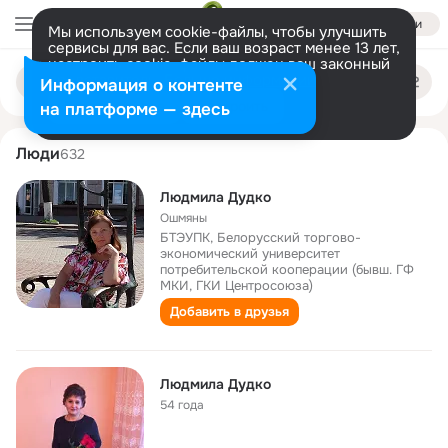
Войти
Мы используем cookie-файлы, чтобы улучшить
сервисы для вас. Если ваш возраст менее 13 лет,
настроить cookie-файлы должен ваш законный
lyudmila dudko
Поиск
представитель.
Больше информации
Информация о контенте
по
людям
Разрешить все
Настроить
на платформе — здесь
Люди
632
Людмила Дудко
Ошмяны
БТЭУПК, Белорусский торгово-
экономический университет
потребительской кооперации (бывш. ГФ
МКИ, ГКИ Центросоюза)
Добавить в друзья
Людмила Дудко
54 года