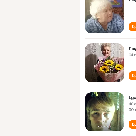
До
Лю
64 
До
Lyu
48 
90 
До