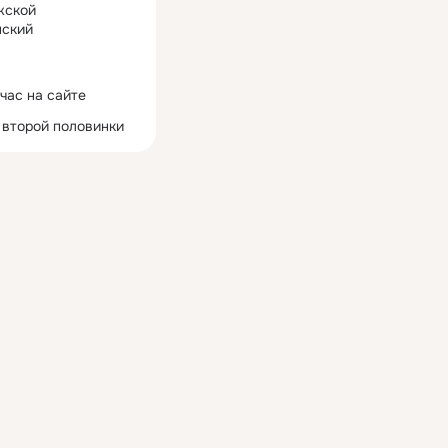
жской
ский
час на сайте
 второй половинки