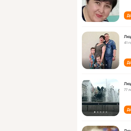
До
Люд
41 г
До
Лю
77 л
До
Лю