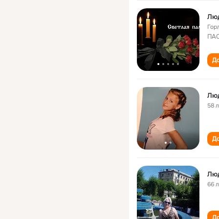
Люд
Гор
ПАО
До
Лю
58 
До
Лю
66 
До