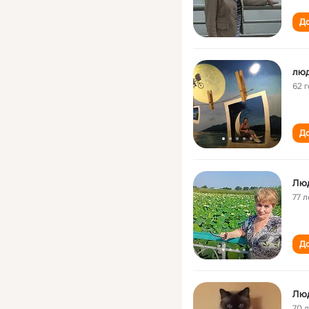
До
лю
62 
До
Лю
77 л
До
Лю
70 