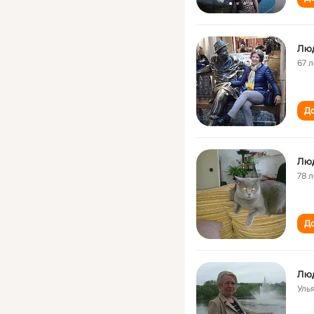
Лю
67 л
До
Лю
78 л
До
Лю
Уль