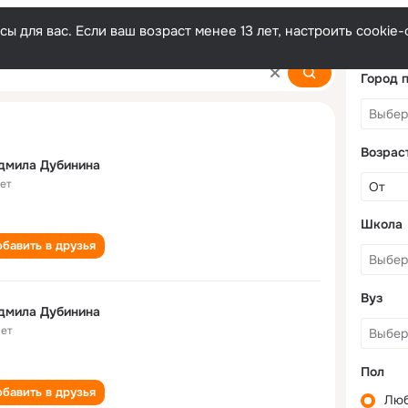
ы для вас. Если ваш возраст менее 13 лет, настроить cooki
a
Город 
Возрас
дмила Дубинина
лет
Школа
бавить в друзья
Вуз
дмила Дубинина
лет
Пол
бавить в друзья
Лю