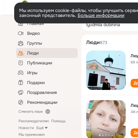
Мы используем cookie-файлы, чтобы улучшить сервис
законный представитель.
Больше информации
Левая
Поиск
Главная
lyudmila dubinin
колонка
по
людям
Видео
Люди
873
Группы
Люди
Лю
69 
Публикации
Игры
Подарки
До
Поздравления
Рекомендации
Лю
Сменить язык
48 
Рекламодателям
Помощь
Новости
Ещё
До
Мы применяем