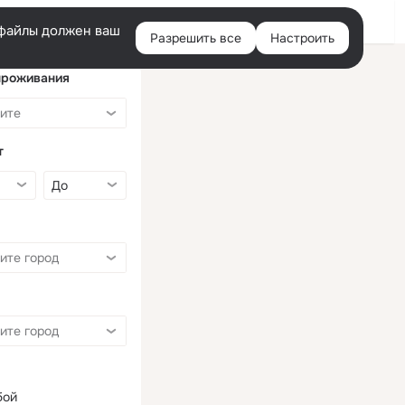
Войти
e-файлы должен ваш
Разрешить все
Настроить
Правая
колонка
проживания
т
бой