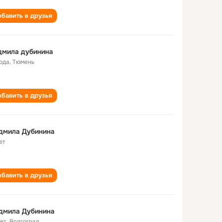
бавить в друзья
дмила дубинина
года
,
Тюмень
бавить в друзья
дмила Дубинина
ет
бавить в друзья
дмила Дубинина
лет
,
Волгоград