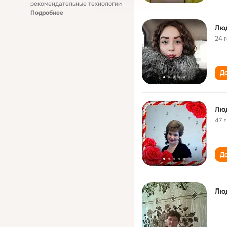
рекомендательные технологии
Подробнее
Лю
24 
До
Лю
47 
До
Лю