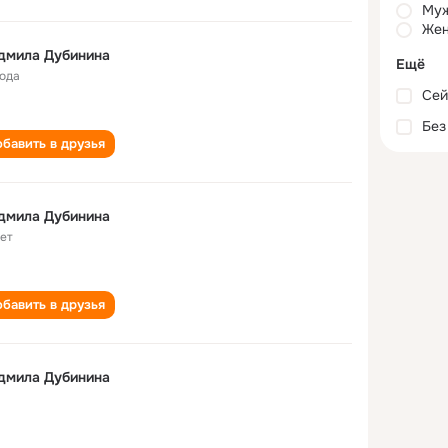
Му
Жен
дмила Дубинина
Ещё
года
Сей
Без
бавить в друзья
дмила Дубинина
лет
бавить в друзья
дмила Дубинина