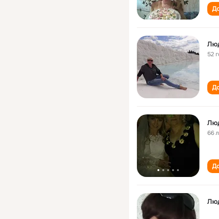
До
Люд
52 
До
Лю
66 
До
Лю