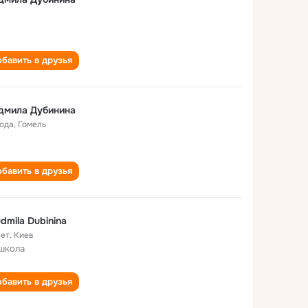
бавить в друзья
дмила Дубинина
года
,
Гомель
бавить в друзья
dmila Dubinina
лет
,
Киев
школа
бавить в друзья