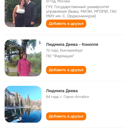
51 год
,
Москва
ГУУ, Государственный университет
управления (бывш. МИЭИ, МПЭПИ, ГАУ,
МИУ им. С. Орджоникидзе)
Добавить в друзья
Людмила Деева - Конопля
72 года
,
Екатеринбург
ПО "Фармация"
Добавить в друзья
Людмила Деева
64 года
,
г. Горно-Алтайск
Добавить в друзья