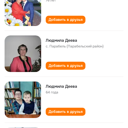
76 лет
Добавить в друзья
Людмила Деева
с. Парабель (Парабельский район)
Добавить в друзья
Людмила Деева
64 года
Добавить в друзья