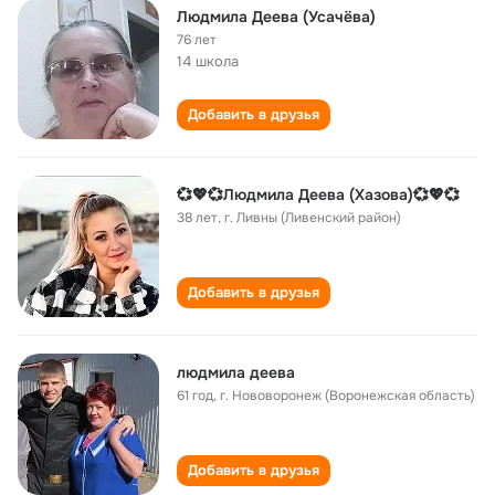
Людмила Деева (Усачёва)
76 лет
14 школа
Добавить в друзья
💞💖💞Людмила Деева (Хазова)💞💖💞
38 лет
,
г. Ливны (Ливенский район)
Добавить в друзья
людмила деева
61 год
,
г. Нововоронеж (Воронежская область)
Добавить в друзья