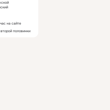
жской
ский
час на сайте
 второй половинки