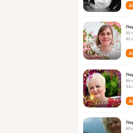
До
Лю
52 
62 
До
Лю
69 
34 
До
Лю
80 