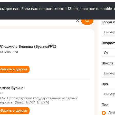
ы для вас. Если ваш возраст менее 13 лет, настроить cooki
Город 
Возрас
Людмила Блинова (Бузина)💝💞
лет
,
Иваново
Школа
бавить в друзья
Вуз
дмила Бузина
ет
ГАУ, Волгоградский государственный аграрный
верситет (бывш. ВСХИ, ВГСХА)
Пол
бавить в друзья
Лю