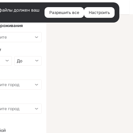
Войти
e-файлы должен ваш
Разрешить все
Настроить
Правая
колонка
проживания
т
бой