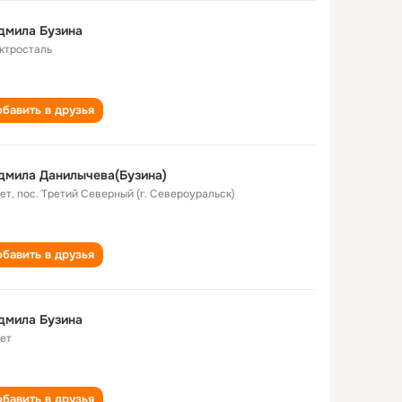
дмила Бузина
ктросталь
бавить в друзья
дмила Данилычева(Бузина)
лет
,
пос. Третий Северный (г. Североуральск)
бавить в друзья
дмила Бузина
лет
бавить в друзья