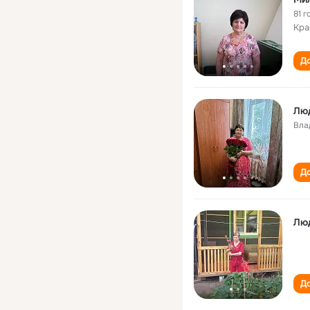
81 г
Кра
До
Люд
Вла
До
Лю
До