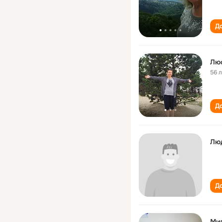
До
Лю
56 
До
Лю
До
Мил