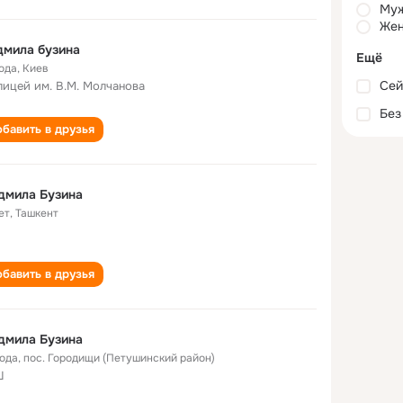
Му
Жен
дмила бузина
Ещё
года
,
Киев
Сей
лицей им. В.М. Молчанова
Без
бавить в друзья
дмила Бузина
ет
,
Ташкент
бавить в друзья
дмила Бузина
года
,
пос. Городищи (Петушинский район)
Ш