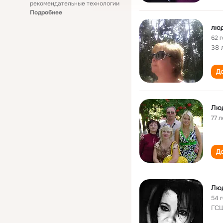
рекомендательные технологии
Подробнее
лю
62 
38 
До
Лю
77 л
До
Лю
54 
ГС