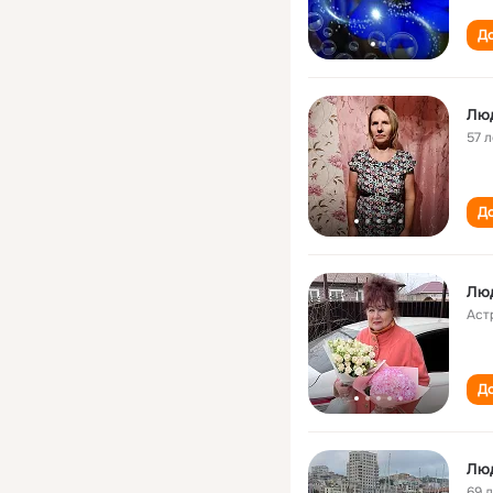
До
Лю
57 л
До
Люд
Аст
До
Люд
69 