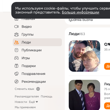
Мы используем cookie-файлы, чтобы улучшить сервис
законный представитель.
Больше информации
Левая
Поиск
Главная
lyudmila buzina
колонка
по
людям
Видео
Люди
163
Группы
Люди
💞
35 
Публикации
Игры
Подарки
До
Поздравления
Рекомендации
Лю
Сменить язык
75 л
Вол
Рекламодателям
Помощь
уни
Новости
Ещё
До
Мы применяем