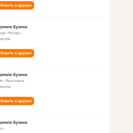
бавить в друзья
дмила Бузина
года
,
Москва
школа
бавить в друзья
дмила Бузина
лет
,
Ярославль
школа
бавить в друзья
дмила Бузина
лет