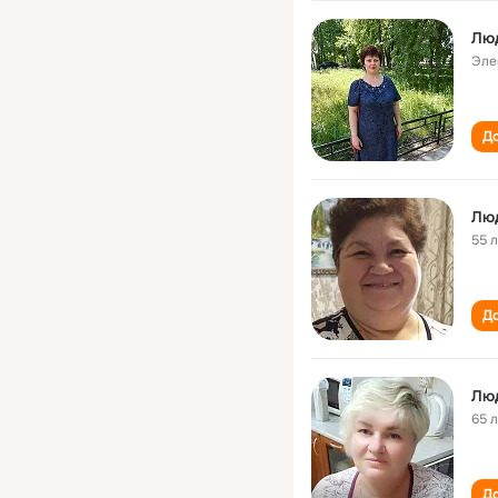
Лю
Эле
До
Лю
55 
До
Лю
65 
До