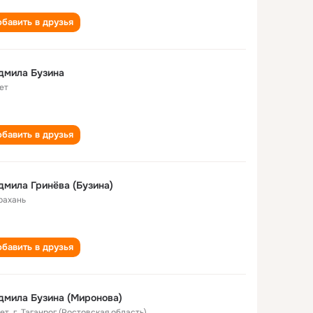
бавить в друзья
дмила Бузина
ет
бавить в друзья
мила Гринёва (Бузина)
рахань
бавить в друзья
мила Бузина (Миронова)
лет
,
г. Таганрог (Ростовская область)