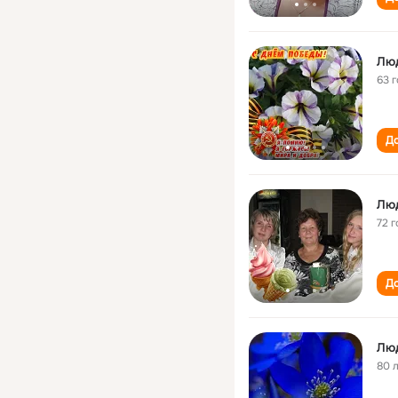
Люд
63 
До
Люд
72 г
До
Лю
80 