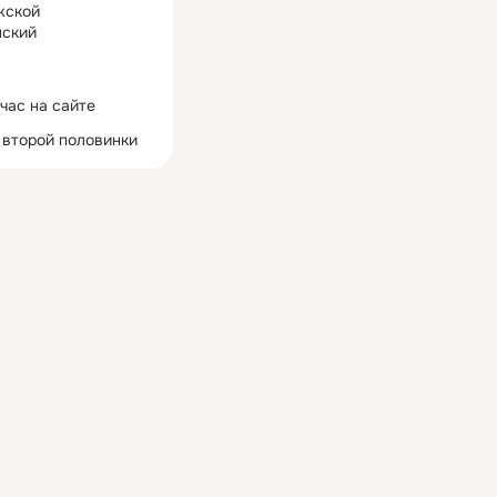
жской
ский
час на сайте
 второй половинки