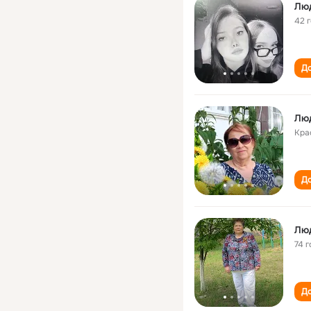
Лю
42 
До
Лю
Кра
До
Лю
74 г
До