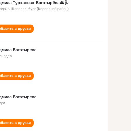
дмила Турханова-Богатырёва🚑🩺
года
,
г. Шлиссельбург (Кировский район)
бавить в друзья
дмила Богатырева
снодар
бавить в друзья
дмила Богатырева
ода
бавить в друзья