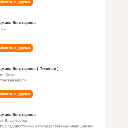
бавить в друзья
дмила Богатырева
наул
бавить в друзья
мила Богатырева ( Пилипас )
лет
,
Омск
повская школа
бавить в друзья
дмила Богатырева
ет
,
Владивосток
У, Владивостокский государственный медицинский