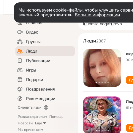
Мы используем cookie-файлы, чтобы улучшить сервис
законный представитель.
Больше информации
Левая
Поиск
Главная
lyudmila bogaty
колонка
по
людям
Видео
Люди
2367
Группы
Люди
лю
30 
Публикации
Игры
Подарки
До
Поздравления
Рекомендации
Лю
Сменить язык
61 г
Рекламодателям
Помощь
Новости
Ещё
До
Мы применяем