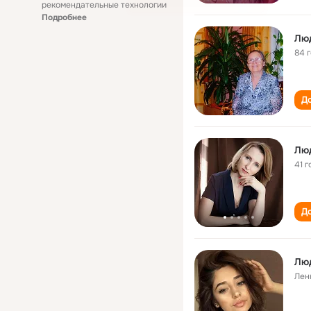
рекомендательные технологии
Подробнее
Лю
84 
До
Лю
41 г
До
Лю
Лен