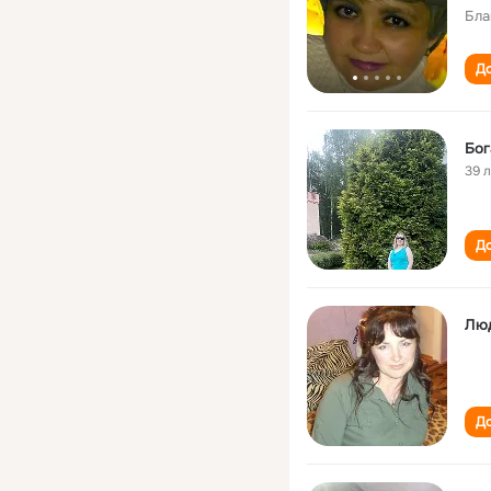
Бла
До
Бо
39 
До
Лю
До