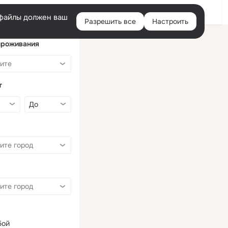
Войти
e-файлы должен ваш
Разрешить все
Настроить
Правая
колонка
проживания
т
бой