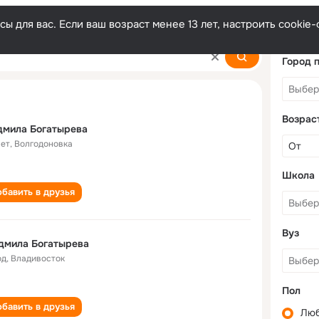
ы для вас. Если ваш возраст менее 13 лет, настроить cooki
reva
Город 
Возрас
дмила Богатырева
лет
,
Волгодоновка
Школа
бавить в друзья
Вуз
дмила Богатырева
од
,
Владивосток
Пол
бавить в друзья
Лю