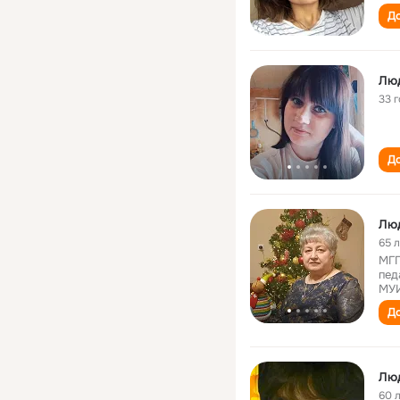
До
Лю
33 
До
Лю
65 
МГП
пед
МУИ
До
Лю
60 