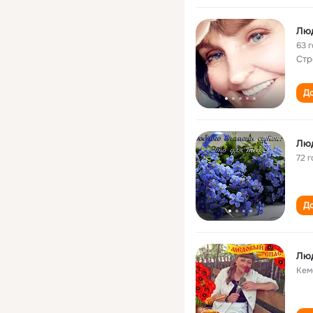
Лю
63 
Стр
До
Лю
72 г
До
Люд
Кем