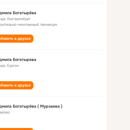
дмила Богатырёва
года
,
Екатеринбург
оительно-монтажный техникум
бавить в друзья
дмила Богатырева
ода
,
Курган
бавить в друзья
мила Богатырёва ( Мурзаева )
ерово