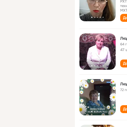
РХТ
тех
МХТ
До
Лю
64 
47 
До
Лю
72 г
До