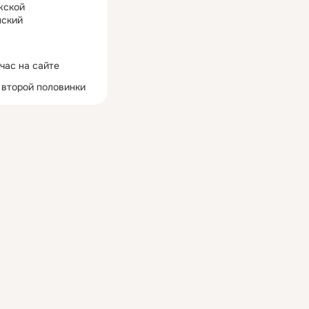
жской
ский
час на сайте
 второй половинки