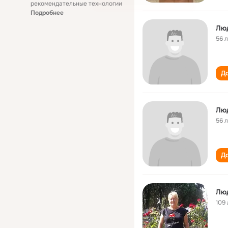
рекомендательные технологии
Подробнее
Лю
56 
До
Лю
56 
До
Люд
109 