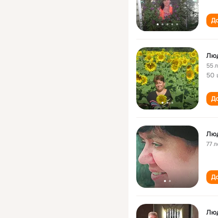
До
Лю
55 
50 
До
Лю
77 л
До
Лю