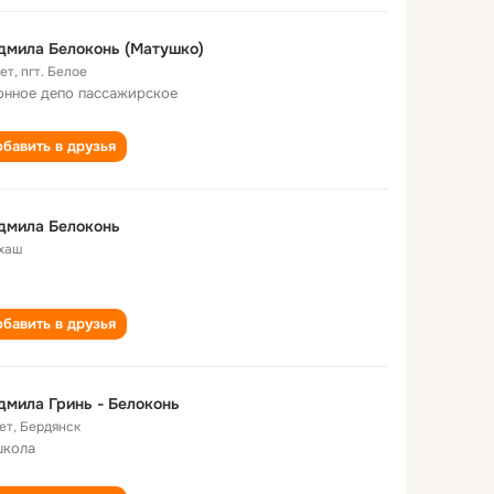
дмила Белоконь (Матушко)
лет
,
пгт. Белое
онное депо пассажирское
бавить в друзья
дмила Белоконь
хаш
бавить в друзья
мила Гринь - Белоконь
ет
,
Бердянск
школа