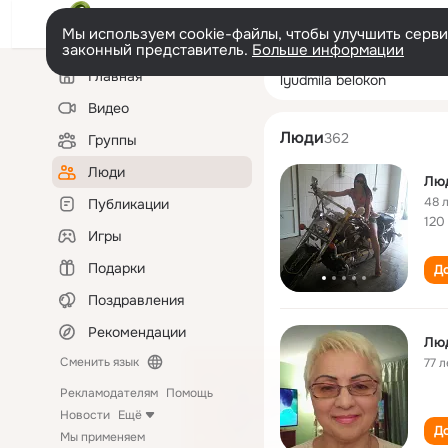
Мы используем cookie-файлы, чтобы улучшить сервис
законный представитель.
Больше информации
Левая
Поиск
Главная
lyudmila beloko
колонка
по
людям
Видео
Люди
362
Группы
Люди
Лю
48 
Публикации
120
Игры
Подарки
До
Поздравления
Рекомендации
Люд
Сменить язык
77 л
Рекламодателям
Помощь
Новости
Ещё
До
Мы применяем