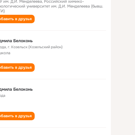
У им. Д.И. Менделеева, Российский химико-
нологический университет им. Д.И. Менделеева (бывш.
И)
бавить в друзья
дмила Белоконь
года
,
г. Козельск (Козельский район)
школа
бавить в друзья
дмила Белоконь
ода
бавить в друзья