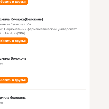
бавить в друзья
дмила Кучирка(Белоконь)
менная Луганская обл.
У, Национальный фармацевтический университет
вш. ХФИ, УкрФА)
бавить в друзья
дмила Белоконь
лет
бавить в друзья
дмила белоконь
лет