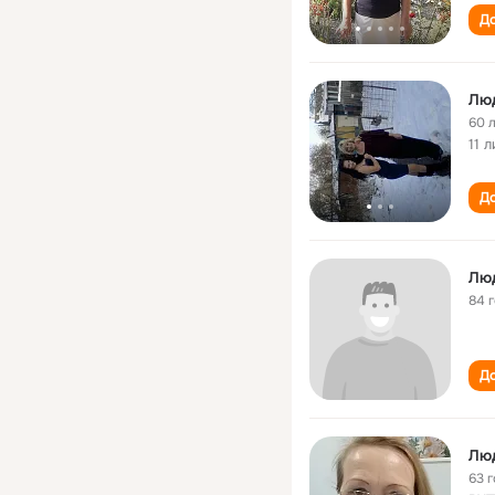
До
Лю
60 
11 
До
Лю
84 
До
Лю
63 