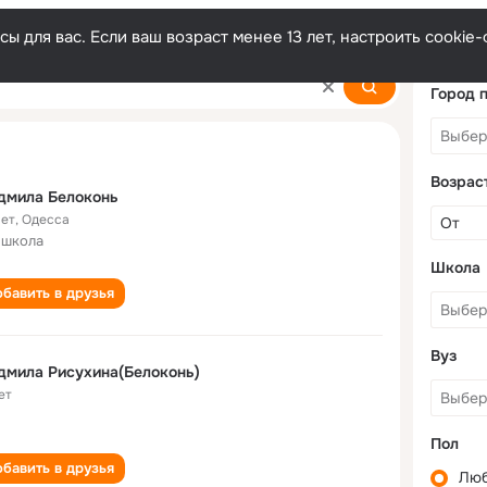
ы для вас. Если ваш возраст менее 13 лет, настроить cooki
n
Город 
Возрас
дмила Белоконь
лет
,
Одесса
 школа
Школа
бавить в друзья
Вуз
мила Рисухина(Белоконь)
ет
Пол
бавить в друзья
Лю