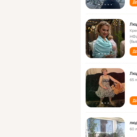
До
Лю
Кре
НФа
(бы
До
Лю
65 
До
лю
60 