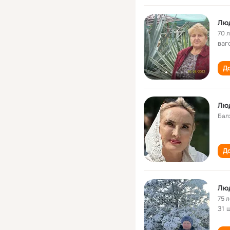
Лю
70 
ваг
До
Лю
Бал
До
Люд
75 л
31 