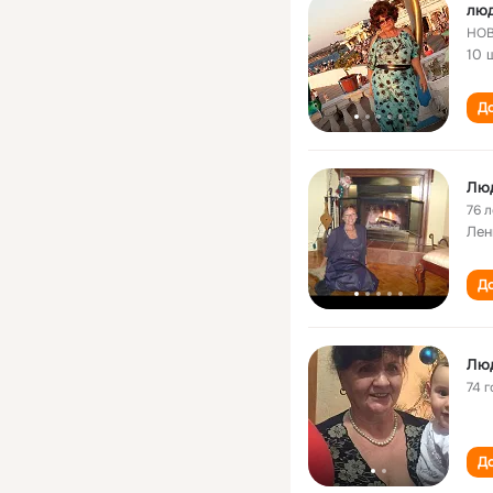
лю
НО
10 
До
Люд
76 л
Лен
До
Лю
74 г
До