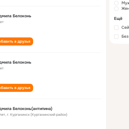
Му
Жен
дмила Белоконь
Ещё
лет
Сей
Без
бавить в друзья
дмила Белоконь
лет
бавить в друзья
мила Белоконь(антипина)
лет
,
г. Курганинск (Курганинский район)