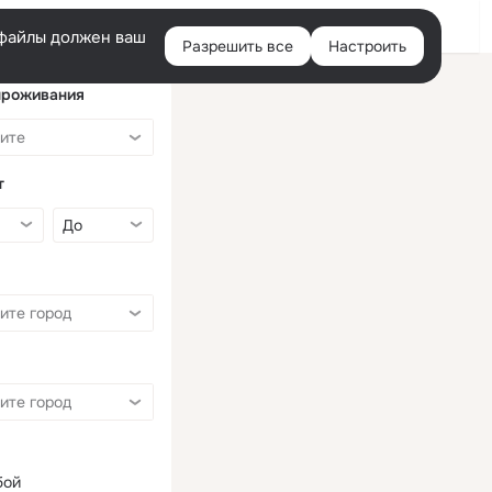
Войти
e-файлы должен ваш
Разрешить все
Настроить
Правая
колонка
проживания
т
бой