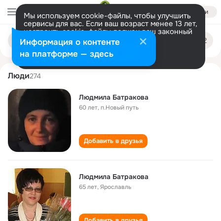
Войти
Мы используем cookie-файлы, чтобы улучшить
сервисы для вас. Если ваш возраст менее 13 лет,
настроить cookie-файлы должен ваш законный
lyudmila batrakova
Поиск
представитель.
Больше информации
Информация о контенте
по
людям
Разрешить все
Настроить
на платформе — здесь
Люди
274
Людмила Батракова
60 лет
,
п.Новый путь
Добавить в друзья
Людмила Батракова
65 лет
,
Ярославль
Добавить в друзья