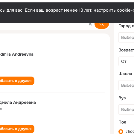
ы для вас. Если ваш возраст менее 13 лет, настроить cooki
vna
Город 
Возрас
dmila Andreevna
Школа
бавить в друзья
Вуз
дмила Андреевна
лет
Пол
бавить в друзья
Лю