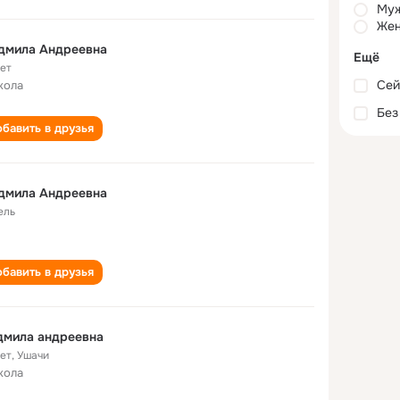
Му
Жен
дмила Андреевна
Ещё
лет
Сей
кола
Без
бавить в друзья
дмила Андреевна
ель
бавить в друзья
дмила андреевна
лет
,
Ушачи
кола