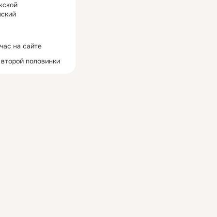
жской
ский
час на сайте
 второй половинки