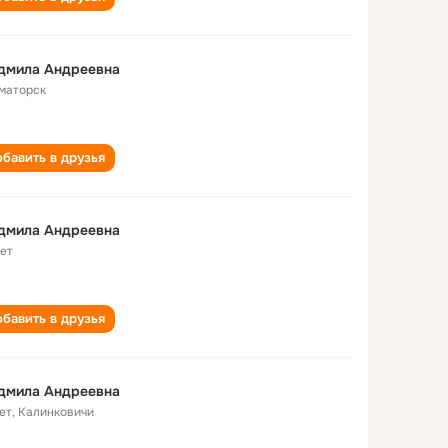
дмила Андреевна
маторск
бавить в друзья
дмила Андреевна
лет
бавить в друзья
дмила Андреевна
ет
,
Калинковичи