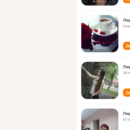
Лю
Кра
До
Лю
28 
До
Лю
67 л