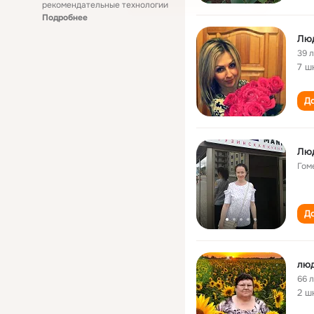
рекомендательные технологии
Подробнее
Лю
39 
7 ш
До
Лю
Гом
До
лю
66 
2 ш