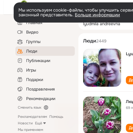
Мы используем cookie-файлы, чтобы улучшить сервис
законный представитель.
Больше информации
Левая
Поиск
Главная
lyudmila andree
колонка
по
людям
Видео
Люди
2449
Группы
Люди
Lyu
Публикации
Игры
Подарки
До
Поздравления
Рекомендации
Лю
Сменить язык
69 
Рекламодателям
Помощь
Новости
Ещё
До
Мы применяем