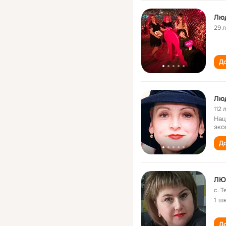
Лю
29 
До
Лю
112 
Нац
эко
До
ЛЮ
с. 
1 ш
До