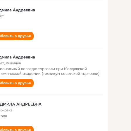
дмила Андреевна
лет
бавить в друзья
дмила Андреевна
лет
,
Кишинёв
иональный колледж торговли при Молдавской
номической академии (техникум советской торговли)
бавить в друзья
ДМИЛА АНДРЕЕВНА
Терновка
кола
бавить в друзья