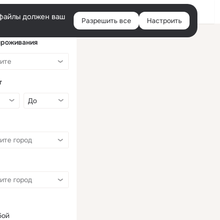
Войти
e-файлы должен ваш
Разрешить все
Настроить
Правая
колонка
проживания
т
бой