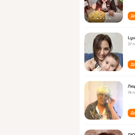
До
Lyu
37 л
До
Лю
74 г
До
ЛЮ