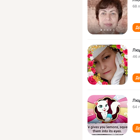
68 
До
Лю
46 
До
Лю
64 
До