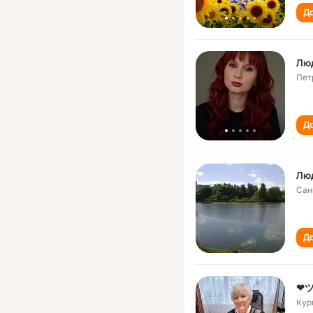
До
Лю
Пет
До
Лю
Сан
До
❤ツ
Кур