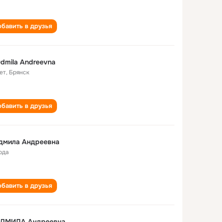
бавить в друзья
dmila Andreevna
ет
,
Брянск
бавить в друзья
дмила Андреевна
ода
бавить в друзья
ДМИЛА Андреевна