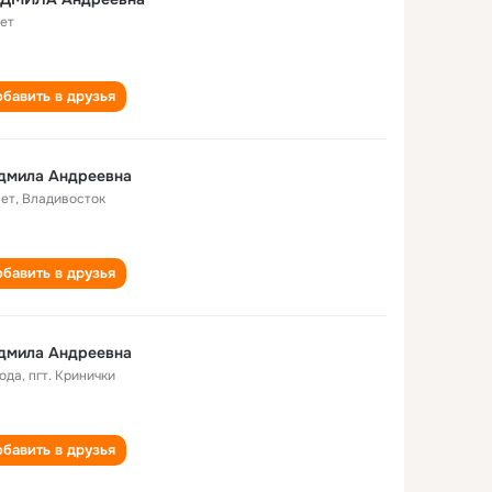
лет
бавить в друзья
дмила Андреевна
лет
,
Владивосток
бавить в друзья
дмила Андреевна
года
,
пгт. Кринички
бавить в друзья