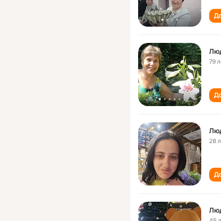
До
Лю
79 л
До
Лю
28 
До
Лю
45 