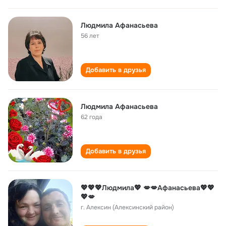
Людмила Афанасьева
56 лет
Добавить в друзья
Людмила Афанасьева
62 года
Добавить в друзья
💖💖💖Людмила💖 💋💋Афанасьева💖💖
💖💋
г. Алексин (Алексинский район)