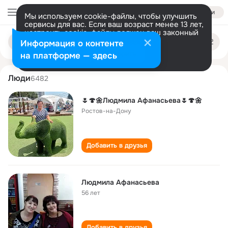
Войти
Мы используем cookie-файлы, чтобы улучшить
сервисы для вас. Если ваш возраст менее 13 лет,
настроить cookie-файлы должен ваш законный
lyudmila afanaseva
Поиск
представитель.
Больше информации
Информация о контенте
по
людям
Разрешить все
Настроить
на платформе — здесь
Люди
6482
🌷🍄🌼Людмила Афанасьева🌷🍄🌼
Ростов-на-Дону
Добавить в друзья
Людмила Афанасьева
56 лет
Добавить в друзья