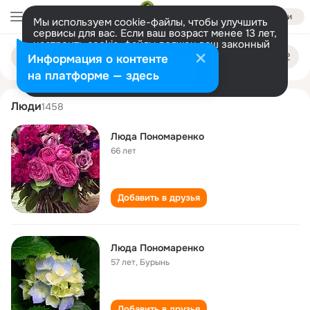
Войти
Мы используем cookie-файлы, чтобы улучшить
сервисы для вас. Если ваш возраст менее 13 лет,
настроить cookie-файлы должен ваш законный
lyuda ponomarenko
Поиск
представитель.
Больше информации
Информация о контенте
по
людям
Разрешить все
Настроить
на платформе — здесь
Люди
1458
Люда Пономаренко
66 лет
Добавить в друзья
Люда Пономаренко
57 лет
,
Бурынь
Добавить в друзья