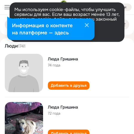
Войти
Мы используем cookie-файлы, чтобы улучшить
сервисы для вас. Если ваш возраст менее 13 лет,
настроить cookie-файлы должен ваш законный
lyuda grishina
Поиск
представитель.
Больше информации
Информация о контенте
по
людям
Разрешить все
Настроить
на платформе — здесь
Люди
1741
Люда Гришина
74 года
Добавить в друзья
Люда Гришина
72 года
Добавить в друзья