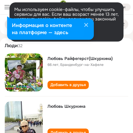
Войти
Мы используем cookie-файлы, чтобы улучшить
сервисы для вас. Если ваш возраст менее 13 лет,
настроить cookie-файлы должен ваш законный
lyubov shkurkina
Поиск
представитель.
Больше информации
Информация о контенте
по
людям
Разрешить все
Настроить
на платформе — здесь
Люди
32
Любовь Райфегерст(Шкуркина)
66 лет
,
Бранденбург-на-Хафеле
Добавить в друзья
Любовь Шкуркина
Добавить в друзья