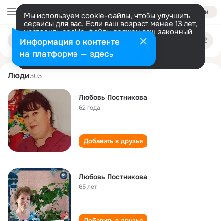
Войти
Мы используем cookie-файлы, чтобы улучшить
сервисы для вас. Если ваш возраст менее 13 лет,
настроить cookie-файлы должен ваш законный
lyubov postnikova
Поиск
представитель.
Больше информации
Информация о контенте
по
людям
Разрешить все
Настроить
на платформе — здесь
Люди
303
Любовь Постникова
62 года
Добавить в друзья
Любовь Постникова
65 лет
Добавить в друзья