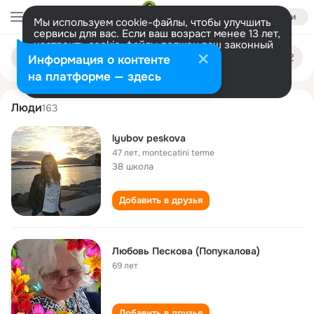
Войти
Мы используем cookie-файлы, чтобы улучшить
сервисы для вас. Если ваш возраст менее 13 лет,
настроить cookie-файлы должен ваш законный
lyubov peskova
Поиск
представитель.
Больше информации
Информация о контенте
по
людям
Разрешить все
Настроить
на платформе — здесь
Люди
163
lyubov peskova
47 лет
,
montecatini terme
38 школа
Добавить в друзья
Любовь Пескова (Попукалова)
69 лет
Добавить в друзья