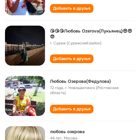
Добавить в друзья
😘😘😘Любовь Ozerova(Лукьянец)😎😎
😎
г. Сураж (Суражский район)
Добавить в друзья
Любовь Озерова(Федулова)
72 года
,
г. Новошахтинск (Ростовская
область)
Добавить в друзья
любовь озерова
46 лет
,
Москва