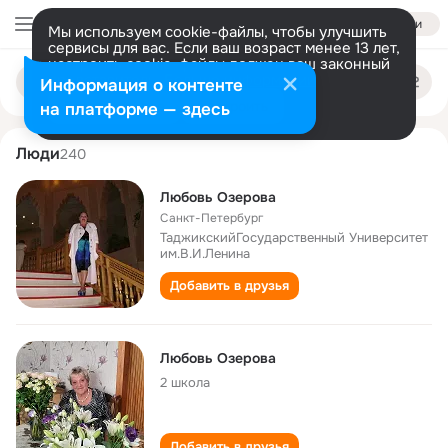
Войти
Мы используем cookie-файлы, чтобы улучшить
сервисы для вас. Если ваш возраст менее 13 лет,
настроить cookie-файлы должен ваш законный
lyubov ozerova
Поиск
представитель.
Больше информации
Информация о контенте
по
людям
Разрешить все
Настроить
на платформе — здесь
Люди
240
Любовь Озерова
Санкт-Петербург
ТаджикскийГосударственный Университет
им.В.И.Ленина
Добавить в друзья
Любовь Озерова
2 школа
Добавить в друзья