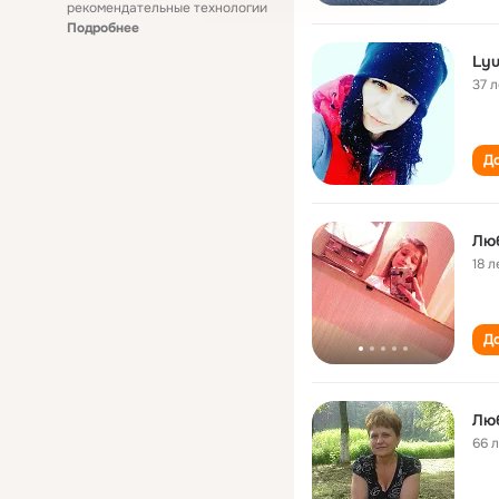
рекомендательные технологии
Подробнее
Lyu
37 л
До
Лю
18 л
До
Лю
66 