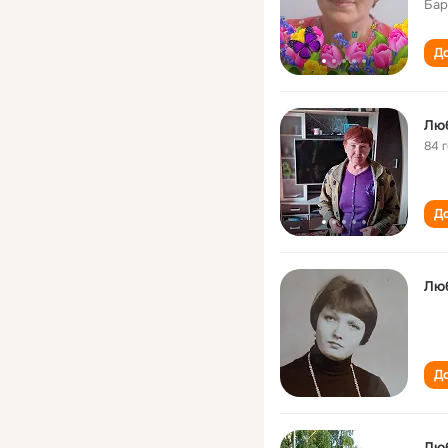
Бар
До
Лю
84 
До
Лю
До
Лю