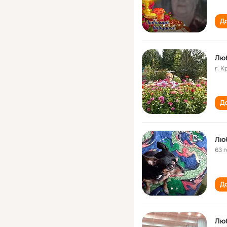
До
г. 
До
Лю
63 
До
Лю