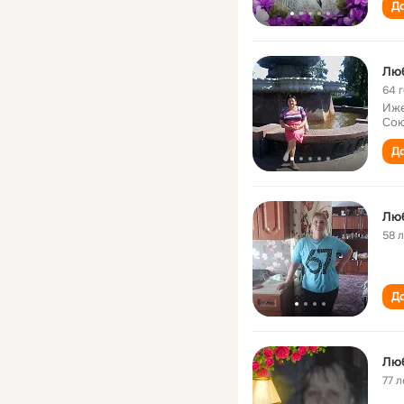
До
Лю
64 
Иже
Сою
До
Лю
58 
До
Люб
77 л