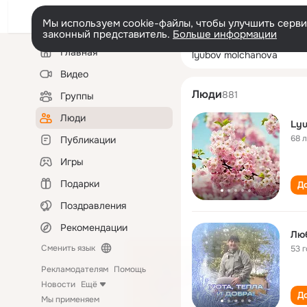
Мы используем cookie-файлы, чтобы улучшить сервис
законный представитель.
Больше информации
Левая
Поиск
Главная
lyubov molchan
колонка
по
людям
Видео
Люди
881
Группы
Люди
Lyu
68 
Публикации
Игры
Подарки
До
Поздравления
Рекомендации
Сменить язык
53 
Рекламодателям
Помощь
Новости
Ещё
До
Мы применяем