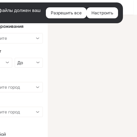
Войти
e-файлы должен ваш
Разрешить все
Настроить
Правая
колонка
проживания
т
бой