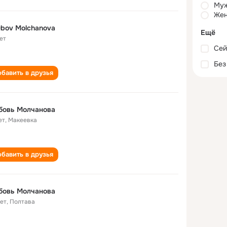
Му
Жен
bov Molchanova
Ещё
ет
Сей
Без
бавить в друзья
бовь Молчанова
ет
,
Макеевка
бавить в друзья
бовь Молчанова
лет
,
Полтава