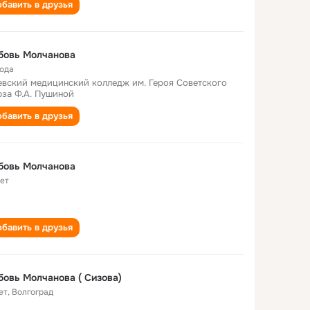
бавить в друзья
бовь Молчанова
года
вский медицинский колледж им. Героя Советского
за Ф.А. Пушиной
бавить в друзья
бовь Молчанова
лет
бавить в друзья
овь Молчанова ( Сизова)
ет
,
Волгоград