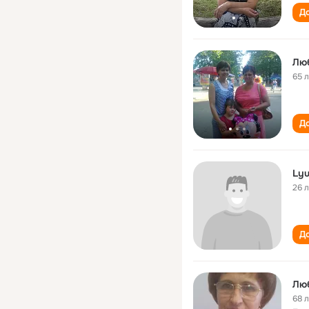
До
Лю
65 
До
Lyu
26 
До
Лю
68 