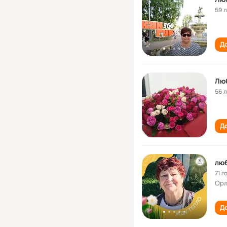
59 
До
Лю
56 
До
люб
71 г
Орл
До