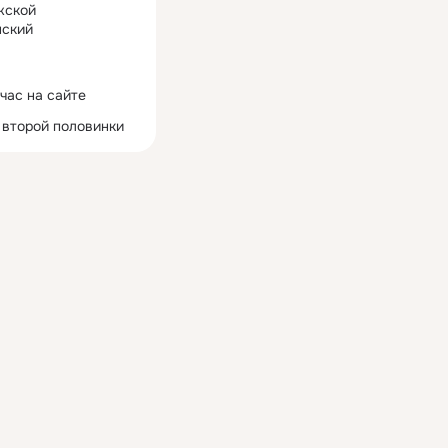
жской
ский
час на сайте
 второй половинки