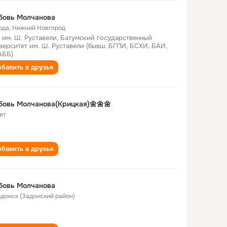
бовь Молчанова
ода
,
Нижний Новгород
 им. Ш. Руставели, Батумский государственный
верситет им. Ш. Руставели (бывш. БГПИ, БСХИ, БАИ,
АББ)
бавить в друзья
овь Молчанова(Крицкая)🌼🌼🌼
ет
бавить в друзья
бовь Молчанова
Задонск (Задонский район)