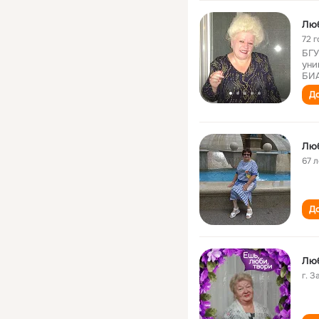
Лю
72 г
БГУ
уни
БИ
До
Люб
67 л
До
Лю
г. 