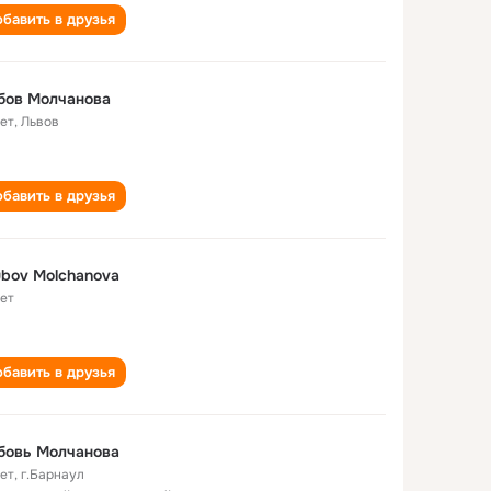
бавить в друзья
бов Молчанова
лет
,
Львов
бавить в друзья
bov Molchanova
лет
бавить в друзья
бовь Молчанова
лет
,
г.Барнаул