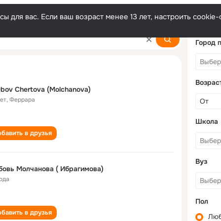
ы для вас. Если ваш возраст менее 13 лет, настроить cooki
ova
Город 
Возрас
bov Chertova (Molchanova)
лет
,
Феррара
Школа
бавить в друзья
Вуз
Любовь Молчанова ( Ибрагимова)
года
Пол
бавить в друзья
Лю