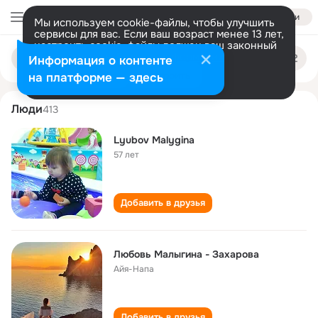
Войти
Мы используем cookie-файлы, чтобы улучшить
сервисы для вас. Если ваш возраст менее 13 лет,
настроить cookie-файлы должен ваш законный
lyubov malygina
Поиск
представитель.
Больше информации
Информация о контенте
по
людям
Разрешить все
Настроить
на платформе — здесь
Люди
413
Lyubov Malygina
57 лет
Добавить в друзья
Любовь Малыгина - Захарова
Айя-Напа
Добавить в друзья