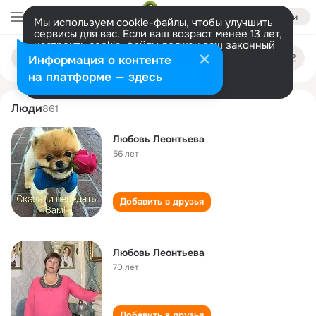
Войти
Мы используем cookie-файлы, чтобы улучшить
сервисы для вас. Если ваш возраст менее 13 лет,
настроить cookie-файлы должен ваш законный
lyubov leonteva
Поиск
представитель.
Больше информации
Информация о контенте
по
людям
Разрешить все
Настроить
на платформе — здесь
Люди
861
Любовь Леонтьева
56 лет
Добавить в друзья
Любовь Леонтьева
70 лет
Добавить в друзья