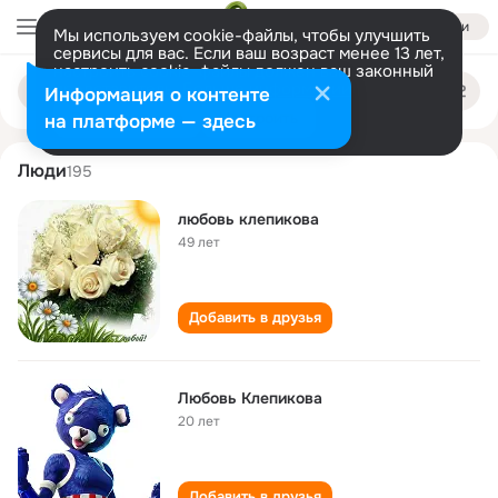
Войти
Мы используем cookie-файлы, чтобы улучшить
сервисы для вас. Если ваш возраст менее 13 лет,
настроить cookie-файлы должен ваш законный
lyubov klepikova
Поиск
представитель.
Больше информации
Информация о контенте
по
людям
Разрешить все
Настроить
на платформе — здесь
Люди
195
любовь клепикова
49 лет
Добавить в друзья
Любовь Клепикова
20 лет
Добавить в друзья