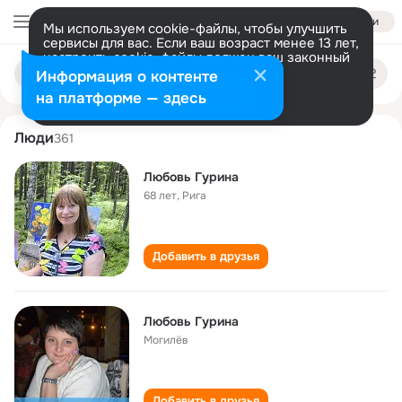
Войти
Мы используем cookie-файлы, чтобы улучшить
сервисы для вас. Если ваш возраст менее 13 лет,
настроить cookie-файлы должен ваш законный
lyubov gurina
Поиск
представитель.
Больше информации
Информация о контенте
по
людям
Разрешить все
Настроить
на платформе — здесь
Люди
361
Любовь Гурина
68 лет
,
Рига
Добавить в друзья
Любовь Гурина
Могилёв
Добавить в друзья