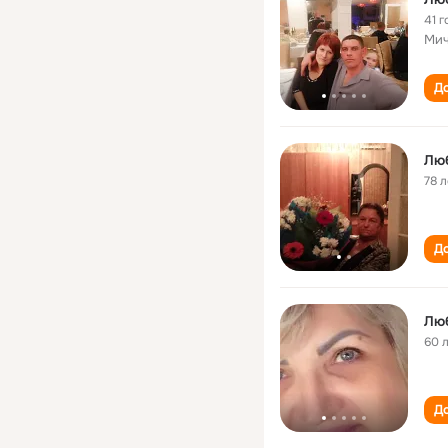
41 г
Мич
До
Люб
78 л
До
Люб
60 
До