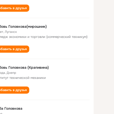
бавить в друзья
овь Головкова(мирошник)
лет
,
Луганск
ледж экономики и торговли (коммерческий техникум)
бавить в друзья
овь Головкова (Крапивина)
года
,
Днепр
титут технической механики
бавить в друзья
а Головкова
од