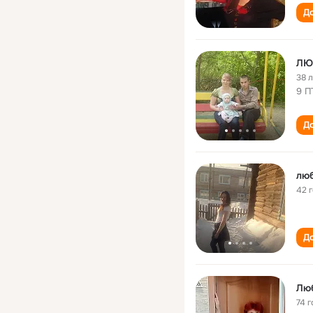
До
ЛЮ
38 
9 П
До
люб
42 
До
Люб
74 г