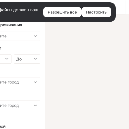
Войти
e-файлы должен ваш
Разрешить все
Настроить
Правая
колонка
проживания
т
бой