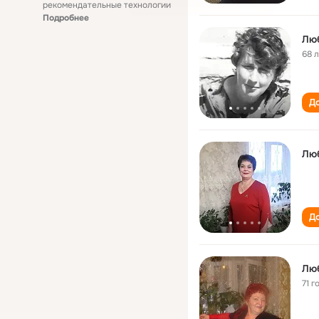
рекомендательные технологии
Подробнее
Люб
68 
До
Люб
До
Люб
71 г