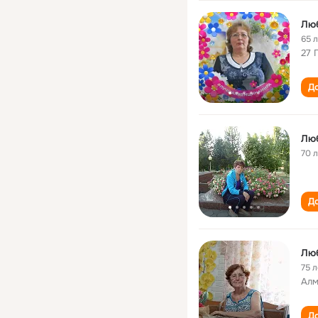
Люб
65 
27 
До
Люб
70 
До
75 л
Алм
До