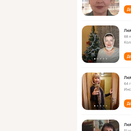
До
Люб
68 
Кол
До
Люб
64 
Инс
До
Люб
51 г