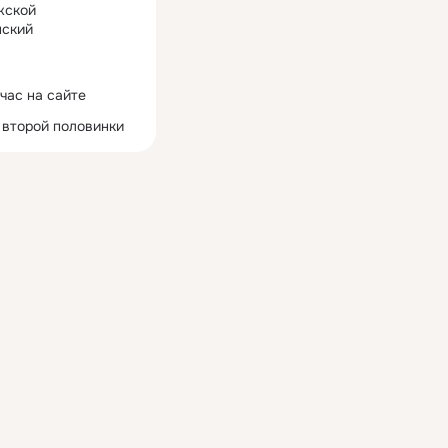
жской
ский
час на сайте
 второй половинки