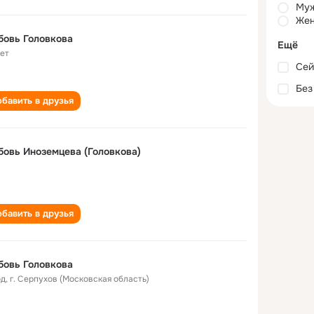
Му
Жен
овь Головкова
Ещё
лет
Сей
Без
бавить в друзья
овь Иноземцева (Головкова)
бавить в друзья
овь Головкова
од
,
г. Серпухов (Московская область)