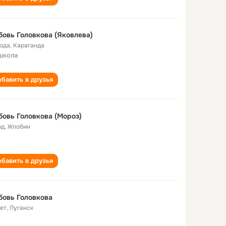
овь Головкова (Яковлева)
года
,
Караганда
школа
бавить в друзья
овь Головкова (Мороз)
од
,
Жлобин
бавить в друзья
овь Головкова
лет
,
Луганск