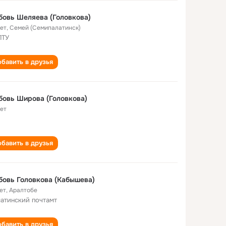
овь Шеляева (Головкова)
лет
,
Семей (Семипалатинск)
ПТУ
бавить в друзья
овь Широва (Головкова)
лет
бавить в друзья
Любовь Головкова (Кабышева)
ет
,
Аралтобе
атинский почтамт
бавить в друзья