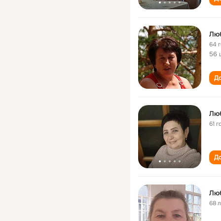
Люб
64 
56 
До
Люб
61 г
До
Люб
68 