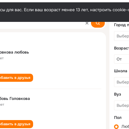
ы для вас. Если ваш возраст менее 13 лет, настроить cooki
a
Город 
Возрас
овкова любовь
лет
Школа
бавить в друзья
Вуз
овь Головкова
лет
Пол
бавить в друзья
Лю