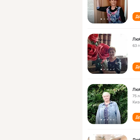
До
Люб
63 
До
Люб
75 л
Киз
До
Люб