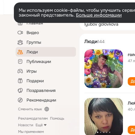
Мы используем cookie-файлы, чтобы улучшить сервис
законный представитель.
Больше информации
Левая
Поиск
Главная
lyubov golovkov
колонка
по
людям
Видео
Люди
144
Группы
Люди
гол
47 
Публикации
Игры
Подарки
До
Поздравления
Рекомендации
Люб
Сменить язык
40 
Рекламодателям
Помощь
Новости
Ещё
До
Мы применяем