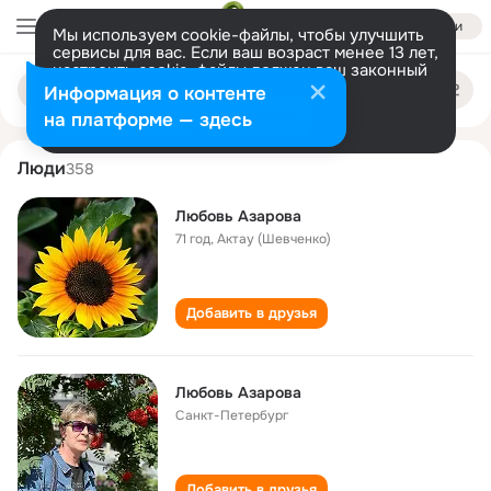
Войти
Мы используем cookie-файлы, чтобы улучшить
сервисы для вас. Если ваш возраст менее 13 лет,
настроить cookie-файлы должен ваш законный
lyubov azarova
Поиск
представитель.
Больше информации
Информация о контенте
по
людям
Разрешить все
Настроить
на платформе — здесь
Люди
358
Любовь Азарова
71 год
,
Актау (Шевченко)
Добавить в друзья
Любовь Азарова
Санкт-Петербург
Добавить в друзья