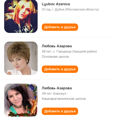
Lyubov Azarova
31 год
,
г. Дубна (Московская область)
Добавить в друзья
Любовь Азарова
58 лет
,
с. Городище (Урицкий район)
Основная школа
Добавить в друзья
Любовь Азарова
49 лет
,
Барнаул
Кашкарагаихинская школа
Добавить в друзья