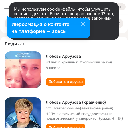
Войти
Мы используем cookie-файлы, чтобы улучшить
сервисы для вас. Если ваш возраст менее 13 лет,
настроить cookie-файлы должен ваш законный
lyubov arbuzova
Поиск
представитель.
Больше информации
Информация о контенте
по
людям
Разрешить все
Настроить
на платформе — здесь
Люди
223
Любовь Арбузова
30 лет
,
г. Урюпинск (Урюпинский район)
8 школа
Добавить в друзья
Любовь Арбузова (Кравченко)
пгт. Пойковский (Нефтеюганский район)
ЧГПУ, Челябинский государственный
педагогический университет (бывш. ЧГПИ)
Добавить в друзья