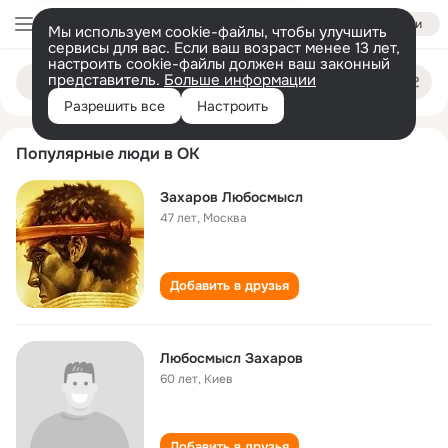
Войти
Мы используем cookie-файлы, чтобы улучшить
сервисы для вас. Если ваш возраст менее 13 лет,
настроить cookie-файлы должен ваш законный
lyubosmysl zakharov
Поиск
представитель.
Больше информации
по
людям
Разрешить все
Настроить
Популярные люди в ОК
Захаров Любосмысл
47 лет
,
Москва
Добавить в друзья
Любосмысл Захаров
60 лет
,
Киев
Добавить в друзья