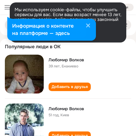
Войти
Мы используем cookie-файлы, чтобы улучшить
сервисы для вас. Если ваш возраст менее 13 лет,
настроить cookie-файлы должен ваш законный
lyubomir volkov
Поиск
представитель.
Больше информации
Информация о контенте
по
людям
Разрешить все
Настроить
на платформе — здесь
Популярные люди в ОК
Любомир Волков
39 лет
,
Енакиево
Добавить в друзья
Любомир Волков
51 год
,
Киев
Добавить в друзья