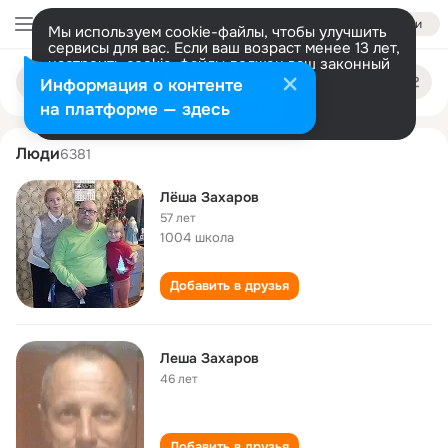
Войти
Мы используем cookie-файлы, чтобы улучшить
сервисы для вас. Если ваш возраст менее 13 лет,
настроить cookie-файлы должен ваш законный
lyosha zakharov
Поиск
представитель.
Больше информации
Информация о контенте
по
людям
Разрешить все
Настроить
на платформе — здесь
Люди
6381
Лёша Захаров
57 лет
1004 школа
Добавить в друзья
Леша Захаров
46 лет
Добавить в друзья