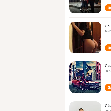
До
Ле
63 
До
Ле
19 л
До
Лё
46 