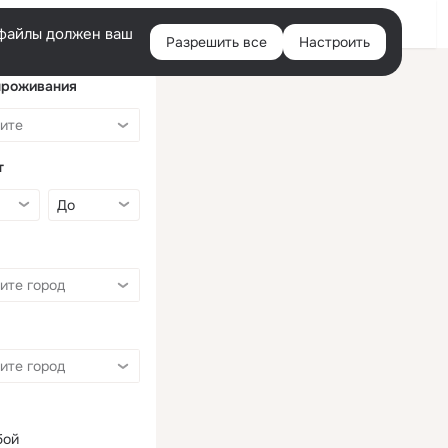
Войти
e-файлы должен ваш
Разрешить все
Настроить
Правая
колонка
проживания
т
бой