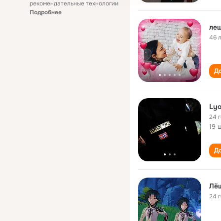
рекомендательные технологии
Подробнее
ле
46 
До
Lyo
24 
19 
До
Лё
24 