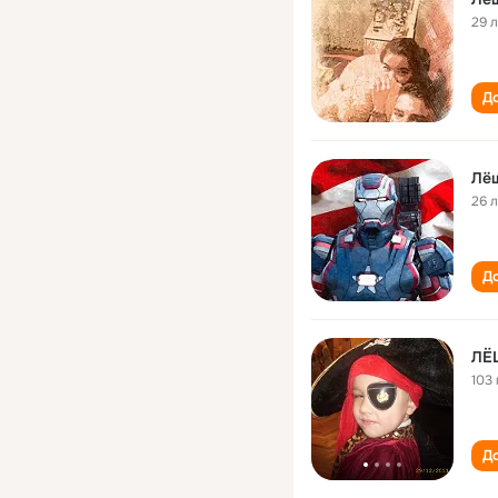
29 
До
Лё
26 
До
ЛЁ
103 
До