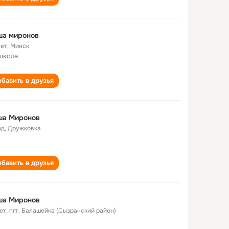
ша миронов
лет
,
Минск
школа
бавить в друзья
ша Миронов
од
,
Дружковка
бавить в друзья
ша Миронов
ет
,
пгт. Балашейка (Сызранский район)