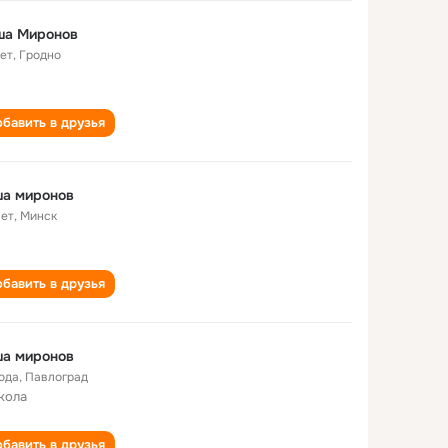
ша Миронов
лет
,
Гродно
бавить в друзья
ша миронов
лет
,
Минск
бавить в друзья
ша миронов
года
,
Павлоград
кола
бавить в друзья