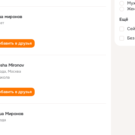
Му
Жен
ша миронов
Ещё
лет
Сей
Без
бавить в друзья
sha Mironov
года
,
Москва
школа
бавить в друзья
ша Миронов
года