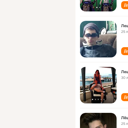
До
Ле
25 
До
Ле
30 
До
Лё
25 