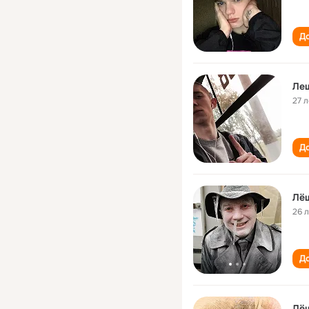
До
Ле
27 л
До
Лё
26 
До
Лё