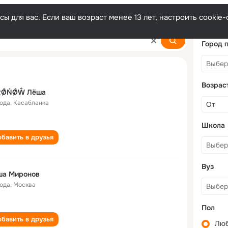
ы для вас. Если ваш возраст менее 13 лет, настроить cooki
Город 
Возрас
ŘǾŃǾŴ Лёша
года
,
Касабланка
Школа
бавить в друзья
Вуз
ша Миронов
года
,
Москва
Пол
бавить в друзья
Лю