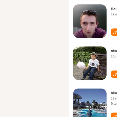
Ле
29 
До
лё
20 
До
лё
23 
9 ш
До