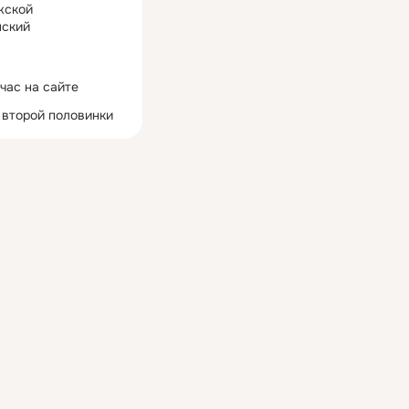
жской
ский
час на сайте
 второй половинки