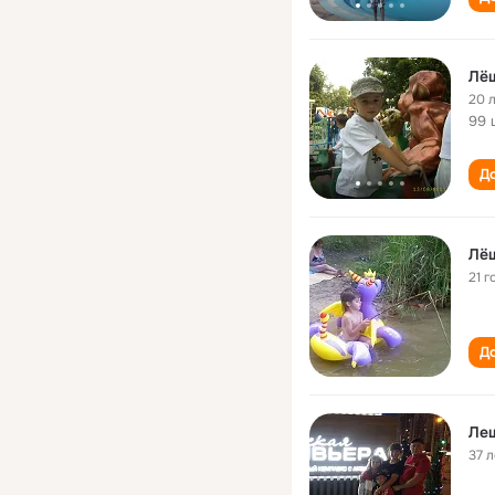
Лё
20 
99 
До
Лё
21 г
До
Ле
37 л