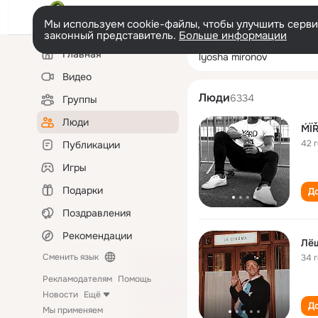
Мы используем cookie-файлы, чтобы улучшить сервис
законный представитель.
Больше информации
Левая
Поиск
Главная
lyosha mironov
колонка
по
людям
Видео
Люди
6334
Группы
Люди
ḾÏ
42 
Публикации
Игры
Подарки
До
Поздравления
Рекомендации
Лё
Сменить язык
34 
Рекламодателям
Помощь
Новости
Ещё
До
Мы применяем