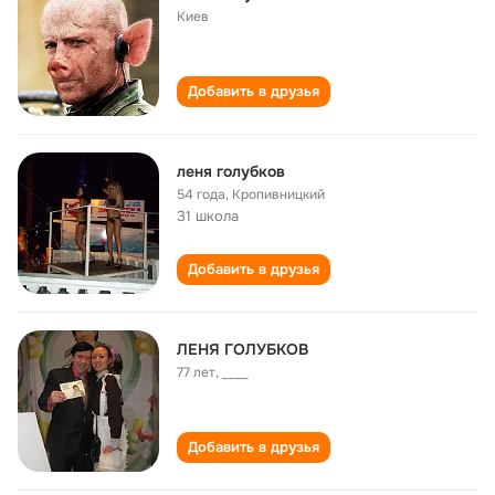
Киев
Добавить в друзья
леня голубков
54 года
,
Кропивницкий
31 школа
Добавить в друзья
ЛЕНЯ ГОЛУБКОВ
77 лет
,
____
Добавить в друзья