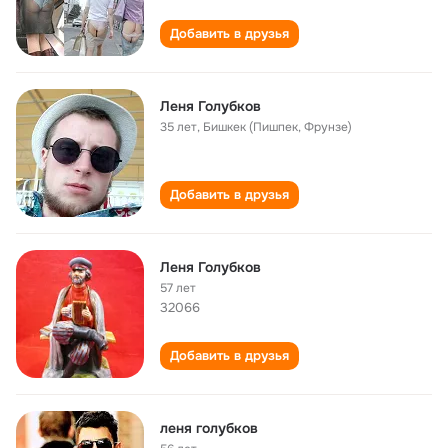
Добавить в друзья
Леня Голубков
35 лет
,
Бишкек (Пишпек, Фрунзе)
Добавить в друзья
Леня Голубков
57 лет
32066
Добавить в друзья
леня голубков