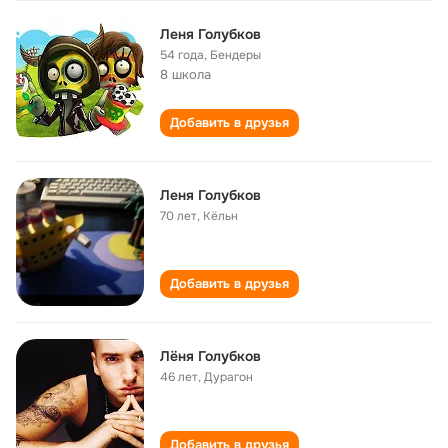
Леня Голубков
54 года
,
Бендеры
8 школа
Добавить в друзья
Леня Голубков
70 лет
,
Кёльн
Добавить в друзья
Лёня Голубков
46 лет
,
Дурагон
Добавить в друзья