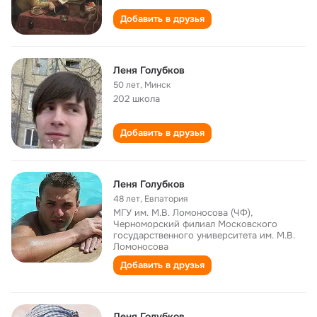
Добавить в друзья
Леня Голубков
50 лет
,
Минск
202 школа
Добавить в друзья
Леня Голубков
48 лет
,
Евпатория
МГУ им. М.В. Ломоносова (ЧФ),
Черноморский филиал Московского
государственного университета им. М.В.
Ломоносова
Добавить в друзья
Леня Голубков