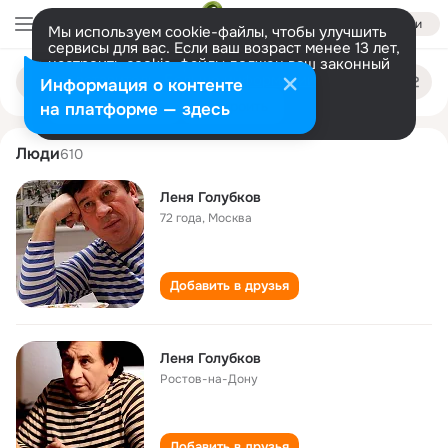
Войти
Мы используем cookie-файлы, чтобы улучшить
сервисы для вас. Если ваш возраст менее 13 лет,
настроить cookie-файлы должен ваш законный
lyonya golubkov
Поиск
представитель.
Больше информации
Информация о контенте
по
людям
Разрешить все
Настроить
на платформе — здесь
Люди
610
Леня Голубков
72 года
,
Москва
Добавить в друзья
Леня Голубков
Ростов-на-Дону
Добавить в друзья