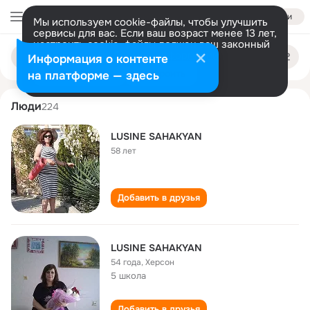
Войти
Мы используем cookie-файлы, чтобы улучшить
сервисы для вас. Если ваш возраст менее 13 лет,
настроить cookie-файлы должен ваш законный
lusine sahakyan
Поиск
представитель.
Больше информации
Информация о контенте
по
людям
Разрешить все
Настроить
на платформе — здесь
Люди
224
LUSINE SAHAKYAN
58 лет
Добавить в друзья
LUSINE SAHAKYAN
54 года
,
Херсон
5 школа
Добавить в друзья