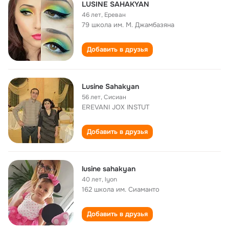
LUSINE SAHAKYAN
46 лет
,
Ереван
79 школа им. М. Джамбазяна
Добавить в друзья
Lusine Sahakyan
56 лет
,
Сисиан
EREVANI JOX INSTUT
Добавить в друзья
lusine sahakyan
40 лет
,
lyon
162 школа им. Сиаманто
Добавить в друзья