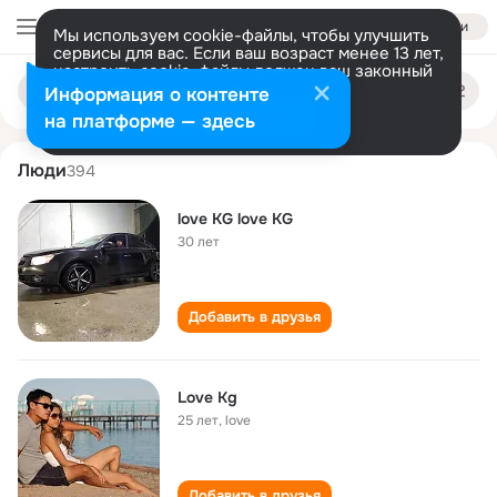
Войти
Мы используем cookie-файлы, чтобы улучшить
сервисы для вас. Если ваш возраст менее 13 лет,
настроить cookie-файлы должен ваш законный
love kg
Поиск
представитель.
Больше информации
Информация о контенте
по
людям
Разрешить все
Настроить
на платформе — здесь
Люди
394
love KG love KG
30 лет
Добавить в друзья
Love Kg
25 лет
,
love
Добавить в друзья