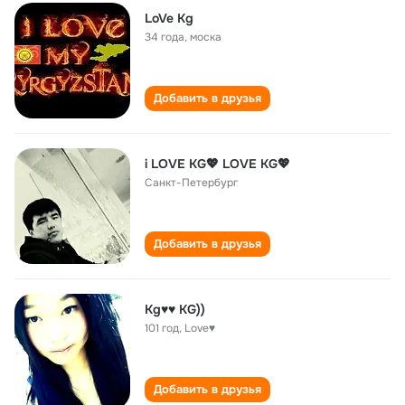
LoVe Kg
34 года
,
моска
Добавить в друзья
i LOVE KG💖 LOVE KG💖
Санкт-Петербург
Добавить в друзья
Kg♥♥ KG))
101 год
,
Love♥
Добавить в друзья